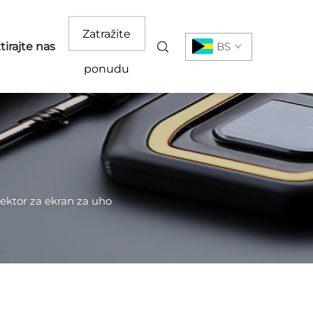
Zatražite
irajte nas
BS
ponudu
ektor za ekran za uho