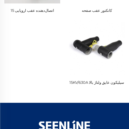
کانکتور عقب صفحه
اتصال‌دهنده عقب اروپایی 15
کیلوولت/630 آمپر با ولتاژ بالا، عایق
سیلیکونی با 10 استاندارد
سیلیکون عایق ولتاژ بالا 15KV/630A
اروپایی با ولتاژ نامی 10KV