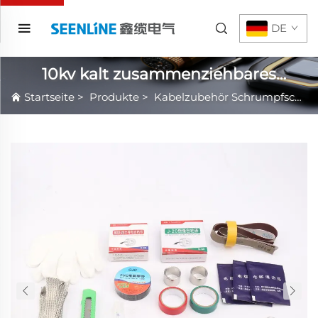
DE
10kv kalt zusammenziehbares
Kabelzubehör
Startseite
>
Produkte
>
Kabelzubehör Schrumpfschlauch Kalt