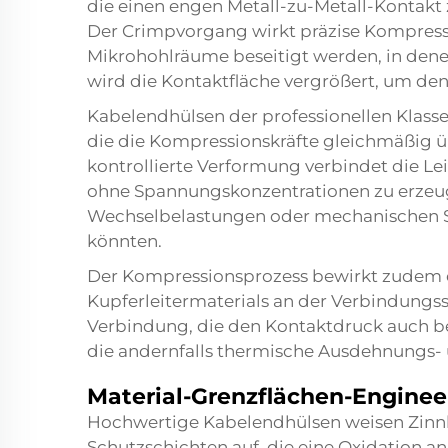
die einen engen Metall-zu-Metall-Kontakt
Der Crimpvorgang wirkt präzise Kompressi
Mikrohohlräume beseitigt werden, in denen
wird die Kontaktfläche vergrößert, um den
Kabelendhülsen der professionellen Klass
die die Kompressionskräfte gleichmäßig üb
kontrollierte Verformung verbindet die Le
ohne Spannungskonzentrationen zu erzeug
Wechselbelastungen oder mechanischen
könnten.
Der Kompressionsprozess bewirkt zudem e
Kupferleitermaterials an der Verbindungss
Verbindung, die den Kontaktdruck auch b
die andernfalls thermische Ausdehnungs- 
Material-Grenzflächen-Enginee
Hochwertige Kabelendhülsen weisen Zinn
Schutzschichten auf, die eine Oxidation a