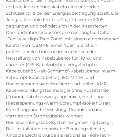
Kabelzubehör als integraler Bestandteil von Hoch- 
und Niederspannungskabeln eine besonders 
Schlüsselrolle bei der Energieübertragung spielt. Die 
Jiangsu Xincable Electric Co., Ltd. wurde 2005 
gegründet und befindet sich in der integrierten 
Demonstrationsindustriezone des Jangtse-Deltas 
"Fen Lake High-Tech Zone", mit einem eingetragenen 
Kapital von 108,8 Millionen Yuan. Sie ist ein 
professionelles Unternehmen, das sich der 
Herstellung von Kabelzubehör für 110 kV und 
darunter (GIS-Kabelzubehör, vorgefertigtes 
Kabelzubehör, Kalt-Schrumpf-Kabelzubehör, Warm-
Schrumpf-Kabelzubehör), IEC-Mittel- und 
Hochspannungskabelsteckern und -teilen, KMR-
Kabelverbindungstechnologie ohne Rückstände 
(Fusion), Kabelverzweigungsboxen, Hoch- und 
Niederspannungs-Warm-Schrumpf-Isolierhülsen, 
Forschung und Entwicklung, Produktion und 
Vertrieb von Stromzubehör widmet; 
Hochspannungskabelsystem-Engineering-Design, 
Bau, Installation technische Beratungsdienste; 
Xincable Electric wurde als nationales High-Tech-