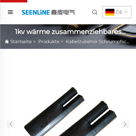
DE
1kv wärme zusammenziehbares
Kabelzubehör
Startseite
>
Produkte
>
Kabelzubehör Schrumpfschlauch Heiß