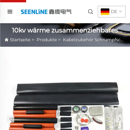
DE
10kv wärme zusammenziehbares
Kabelzubehör
Startseite
>
Produkte
>
Kabelzubehör Schrumpfschlauch Heiß