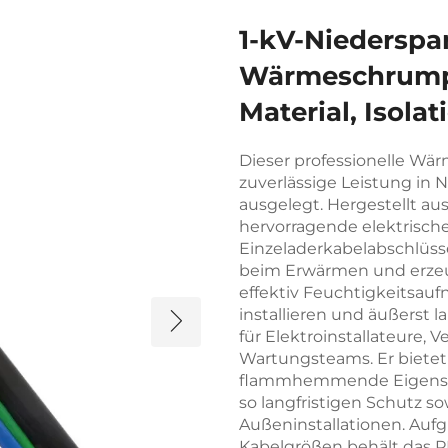
1-kV-Niederspan
Wärmeschrumpf
Material, Isola
Dieser professionelle Wä
zuverlässige Leistung i
ausgelegt. Hergestellt au
hervorragende elektrisch
Einzeladerkabelabschlüss
beim Erwärmen und erzeug
effektiv Feuchtigkeitsauf
installieren und äußerst l
für Elektroinstallateure,
Wartungsteams. Er bietet 
flammhemmende Eigenscha
so langfristigen Schutz so
Außeninstallationen. Auf
Kabelgrößen behält das P