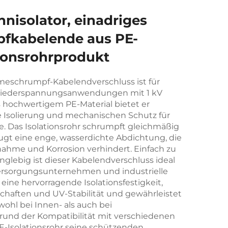
nisolator, einadriges
kabelende aus PE-
tionsrohrprodukt
rmeschrumpf-Kabelendverschluss ist für
n Niederspannungsanwendungen mit 1 kV
s hochwertigem PE-Material bietet er
e Isolierung und mechanischen Schutz für
e. Das Isolationsrohr schrumpft gleichmäßig
t eine enge, wasserdichte Abdichtung, die
nahme und Korrosion verhindert. Einfach zu
anglebig ist dieser Kabelendverschluss ideal
 Versorgungsunternehmen und industrielle
eine hervorragende Isolationsfestigkeit,
ften und UV-Stabilität und gewährleistet
wohl bei Innen- als auch bei
grund der Kompatibilität mit verschiedenen
E-Isolationsrohr seine schützenden