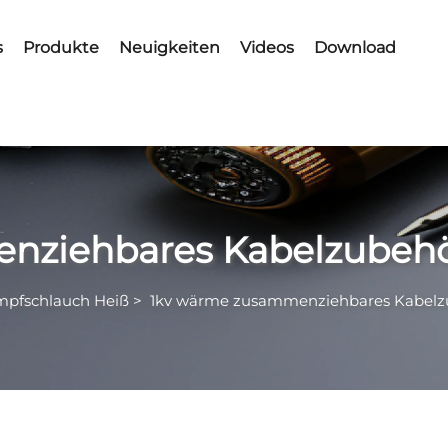
s
Produkte
Neuigkeiten
Videos
Download
nziehbares Kabelzubeh
mpfschlauch Heiß
>
1kv wärme zusammenziehbares Kabelz