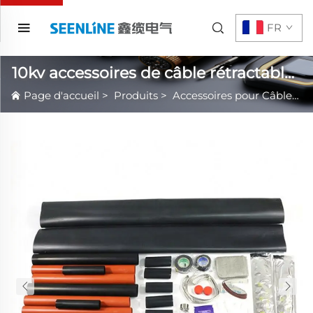
FR
10kv accessoires de câble rétractables
thermiquement
Page d'accueil
>
Produits
>
Accessoires pour Câbles Rétractables à Chaud