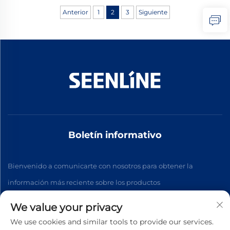
Anterior
1
2
3
Siguiente
Boletín informativo
Bienvenido a comunicarte con nosotros para obtener la
información más reciente sobre los productos
We value your privacy
Suscribirse
We use cookies and similar tools to provide our services.