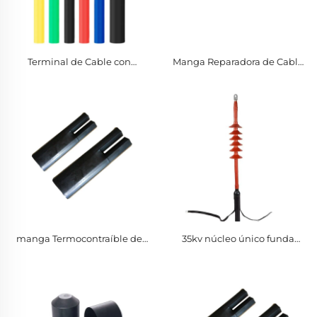
Terminal de Cable con
Manga Reparadora de Cable
Encogimiento Térmico
de Silicona Envuelta con
Material PE Tubo Aislante
Cierre de Zip Heat Shrinkable
Producto
Manga Reparadora de Cable
manga Termocontraíble de
35kv núcleo único funda
1kV para 2-5 Núcleos
retráctil de calor accesorios
Materiales y Elementos de
de terminal de dedo 10mm-
Aislamiento Producto
400mm