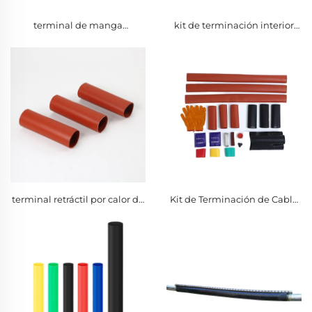
terminal de manga
kit de terminación interior
termorretráctil de 3 núcleos
para un solo núcleo de 10 kV,
10 kV
tubo aislante para cables de
potencia de un solo
conductor, materiales
aislantes
terminal retráctil por calor de
Kit de Terminación de Cable
10kv de 3 núcleos
Tripolar de 10KV Interior de
Alta Tensión con
Encogimiento Térmico
NSY-/3.1 Accesorios de
Poliolefina