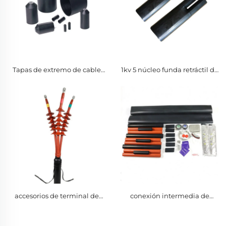
Tapas de extremo de cable
1kv 5 núcleo funda retráctil de
de vinilo terminal China
calor accesorios de terminal
impermeable tapa de
de dedo 10mm-400mm
plástico negro retráctil para
cable
accesorios de terminal de
conexión intermedia de
manga de dedo de
terminal de cable
termocontracción de 10kv 3
termocontraíble de 20kv de
núcleos 10mm-400mm
núcleo único para PE