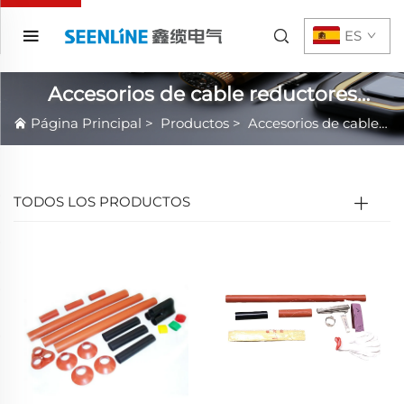
ES
Accesorios de cable reductores
térmicos
Página Principal
>
Productos
>
Accesorios de cable reductores térmicos
TODOS LOS PRODUCTOS