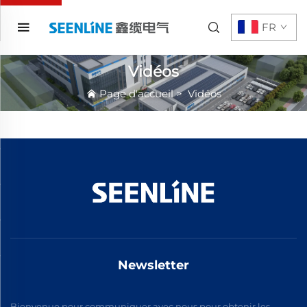
FR
Vidéos
Page d'accueil
>
Vidéos
Newsletter
Bienvenue pour communiquer avec nous pour obtenir les