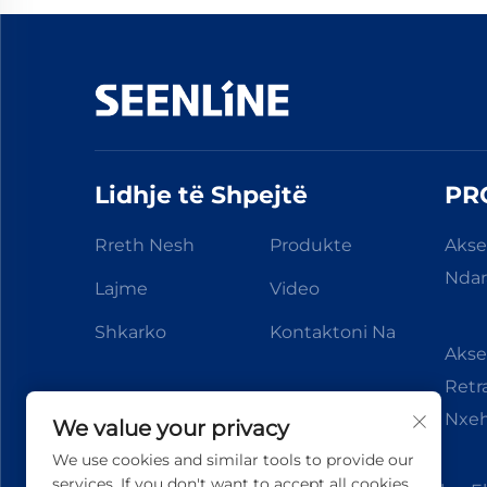
Lidhje të Shpejtë
PR
Rreth Nesh
Produkte
Akse
Ndar
Lajme
Video
Shkarko
Kontaktoni Na
Akse
Ret
Nxeh
We value your privacy
We use cookies and similar tools to provide our
services. If you don't want to accept all cookies,