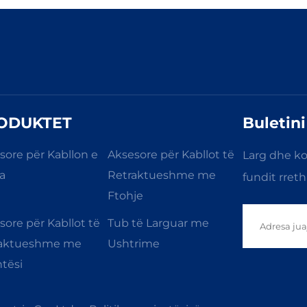
ODUKTET
Buletini
sore për Kabllon e
Aksesore për Kabllot të
Larg dhe ko
a
Retraktueshme me
fundit rret
Ftohje
sore për Kabllot të
Tub të Larguar me
raktueshme me
Ushtrime
tësi