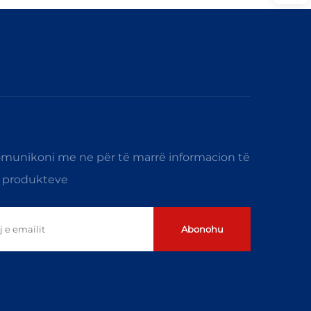
munikoni me ne për të marrë informacion të
h produkteve
Abonohu