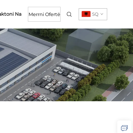
aktoni Na
SQ
Merrni Ofertë