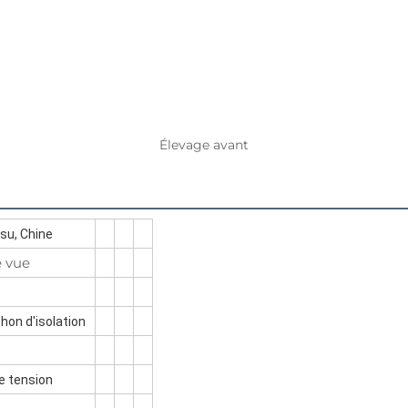
Élevage avant
su, Chine
e vue
S
on d'isolation
e tension