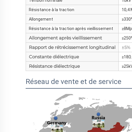
Tension nominale
10kV
Résistance à la traction
10,4
Allongement
≥330
Résistance à la traction après vieillissement
≥8Mp
Allongement après vieillissement
≥250
Rapport de rétrécissement longitudinal
±5%
Constante diélectrique
≥18Ω
Résistance diélectrique
≥25
Réseau de vente et de service