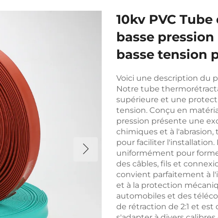
10kv PVC Tube 
basse pression 
basse tension p
Voici une description du p
Notre tube thermorétracta
supérieure et une protect
tension. Conçu en matéria
pression présente une exce
chimiques et à l'abrasion,
pour faciliter l'installation
uniformément pour former
des câbles, fils et connex
convient parfaitement à l'
et à la protection mécani
automobiles et des téléc
de rétraction de 2:1 et est
s'adapter à divers calibre