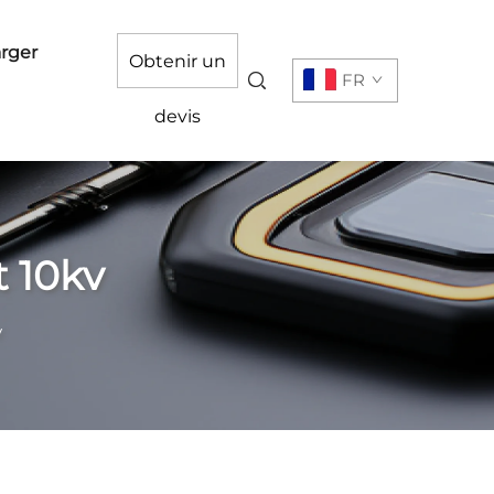
rger
Obtenir un
FR
devis
t 10kv
v