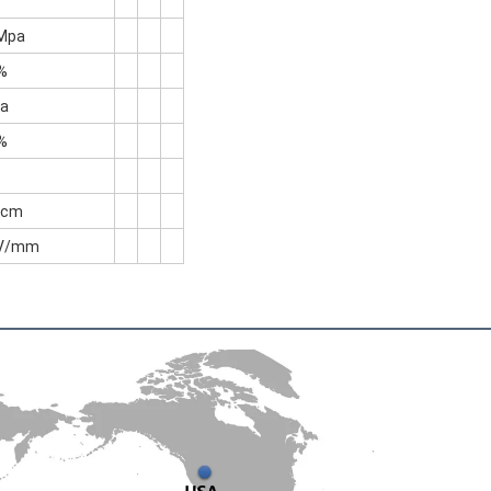
 Mpa
%
a
%
.cm
kV/mm