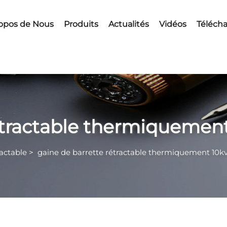
opos de Nous
Produits
Actualités
Vidéos
Télécha
étractable thermiquemen
actable
>
gaine de barrette rétractable thermiquement 10k