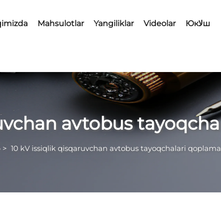
qimizda
Mahsulotlar
Yangiliklar
Videolar
Юкلاш
aruvchan avtobus tayoqcha
b
>
10 kV issiqlik qisqaruvchan avtobus tayoqchalari qoplama