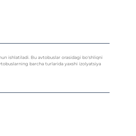
un ishlatiladi. Bu avtobuslar orasidagi bo'shliqni
vtobuslarning barcha turlarida yaxshi izolyatsiya