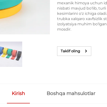
mexanik himoya uchun idea
nisbati mavjud bo'lib, turli
kesimlarini o'z ichiga oladi
trubka xalqaro xavfsizlik s
izolyatsiya muhim bo'lgan 
mosdir.
Taklif oling
Kirish
Boshqa mahsulotlar