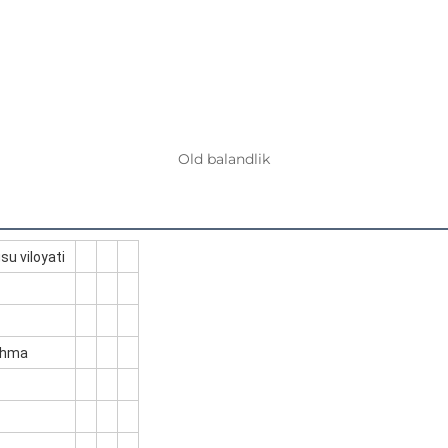
Old balandlik
su viloyati
oshma