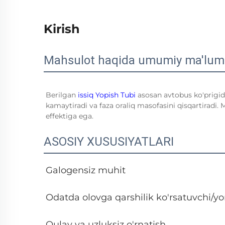
Kirish
Mahsulot haqida umumiy ma'lum
Berilgan
issiq Yopish Tubi
asosan avtobus ko'prigida
kamaytiradi va faza oraliq masofasini qisqartiradi. 
effektiga ega.
ASOSIY XUSUSIYATLARI
Galogensiz muhit
Odatda olovga qarshilik ko'rsatuvchi/yo
Qulay va uzluksiz o'rnatish