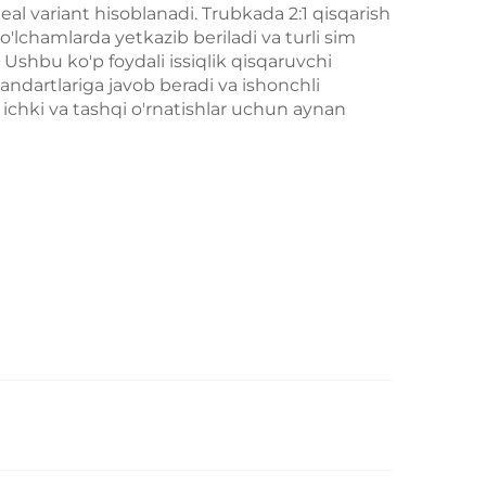
l variant hisoblanadi. Trubkada 2:1 qisqarish
 o'lchamlarda yetkazib beriladi va turli sim
. Ushbu ko'p foydali issiqlik qisqaruvchi
tandartlariga javob beradi va ishonchli
ichki va tashqi o'rnatishlar uchun aynan