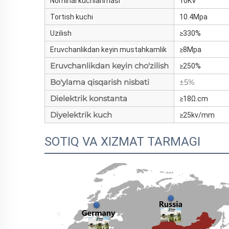
Nominal kuchlanmasi
10KV
Tortish kuchi
10.4Mpa
Uzilish
≥330%
Eruvchanlikdan keyin mustahkamlik
≥8Mpa
Eruvchanlikdan keyin cho'zilish
≥250%
Bo'ylama qisqarish nisbati
±5%
Dielektrik konstanta
≥18Ω.cm
Diyelektrik kuch
≥25kv/mm
SOTIQ VA XIZMAT TARMAGI