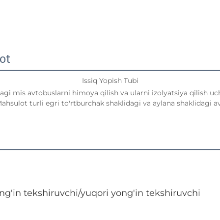
ot
Issiq Yopish Tubi
gi mis avtobuslarni himoya qilish va ularni izolyatsiya qilish uch
Mahsulot turli egri to'rtburchak shaklidagi va aylana shaklidagi a
ng'in tekshiruvchi/yuqori yong'in tekshiruvchi