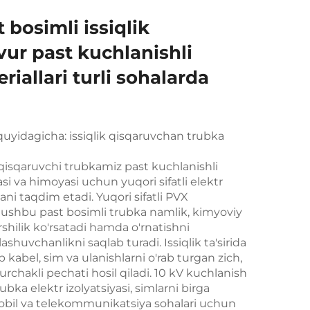
 bosimli issiqlik
ur past kuchlanishli
riallari turli sohalarda
yidagicha: issiqlik qisqaruvchan trubka
 qisqaruvchi trubkamiz past kuchlanishli
asi va himoyasi uchun yuqori sifatli elektr
ni taqdim etadi. Yuqori sifatli PVX
ushbu past bosimli trubka namlik, kimyoviy
shilik ko'rsatadi hamda o'rnatishni
huvchanlikni saqlab turadi. Issiqlik ta'sirida
b kabel, sim va ulanishlarni o'rab turgan zich,
urchakli pechati hosil qiladi. 10 kV kuchlanish
ubka elektr izolyatsiyasi, simlarni birga
obil va telekommunikatsiya sohalari uchun