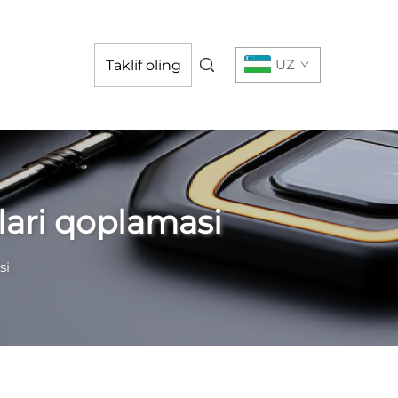
UZ
Taklif oling
lari qoplamasi
si