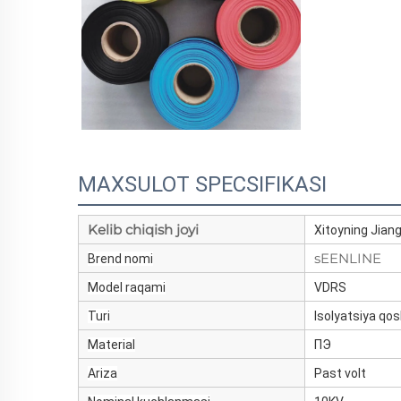
MAXSULOT SPECSIFIKASI
Kelib chiqish joyi
Xitoyning Jiang
sEENLINE
Brend nomi
Model raqami
VDRS
Turi
Isolyatsiya q
Material
ПЭ
Ariza
Past volt