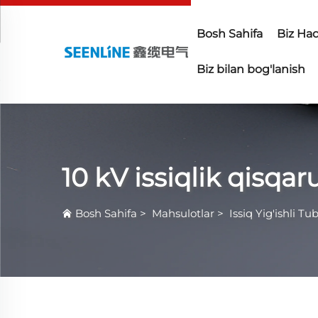
Bosh Sahifa
Biz Ha
Biz bilan bog'lanish
10 kV issiqlik qisq
Bosh Sahifa
>
Mahsulotlar
>
Issiq Yig'ishli Tu