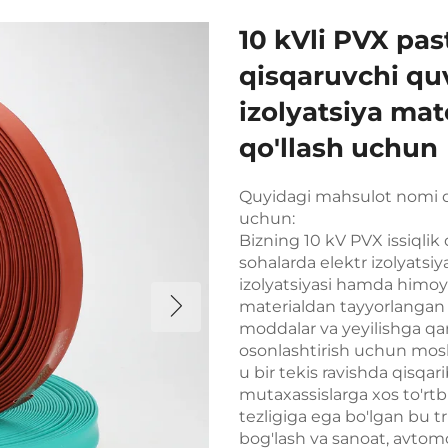
10 kVli PVX past
qisqaruvchi quv
izolyatsiya mate
qo'llash uchun
Quyidagi mahsulot nomi qu
uchun:
Bizning 10 kV PVX issiqlik
sohalarda elektr izolyatsiy
izolyatsiyasi hamda himoya
materialdan tayyorlangan 
moddalar va yeyilishga qar
osonlashtirish uchun moslas
u bir tekis ravishda qisqari
mutaxassislarga xos to'rtb
tezligiga ega bo'lgan bu tr
bog'lash va sanoat, avtom