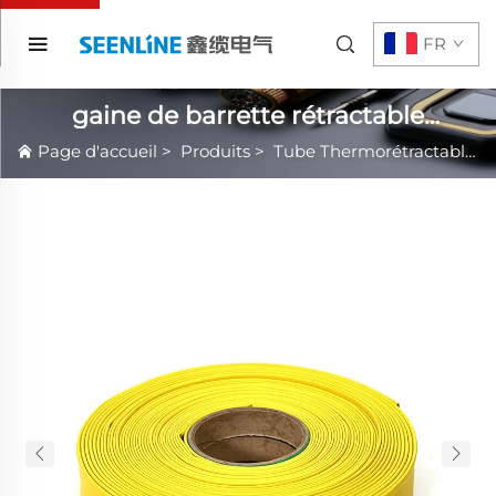
FR
gaine de barrette rétractable
thermiquement 10kv
Page d'accueil
>
Produits
>
Tube Thermorétractable