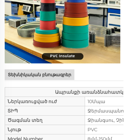
Տեխնիկական բնութագրեր
Ապրանքի առանձնահատկությու
Ներկառուցված ուժ
10Մպա
ՏԻՊ
Ջերմասպանող կան
Ծագման տեղ
Ջիանգսու, Չինաստ
Նյութ
PVC
Model Number
8մմ-150մմ