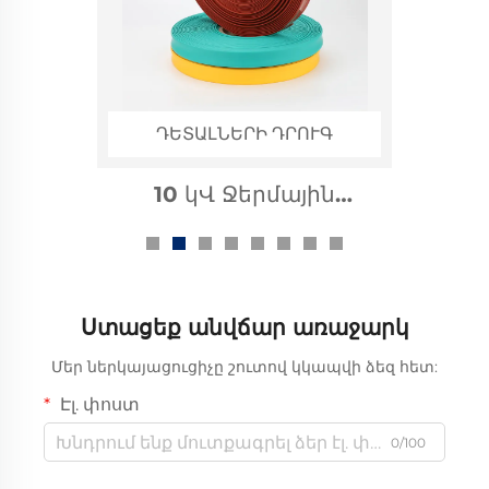
ԴԵՏԱԼՆԵՐԻ ԴՐՈՒԳ
1կվ ջերմային սեղմման
հաղորդաձողերի պարկ
Ստացեք անվճար առաջարկ
Մեր ներկայացուցիչը շուտով կկապվի ձեզ հետ:
Էլ. փոստ
0/100