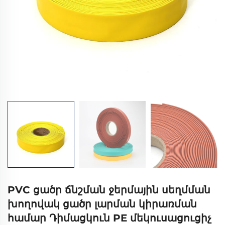
PVC ցածր ճնշման ջերմային սեղմման
խողովակ ցածր լարման կիրառման
համար Դիմացկուն PE մեկուսացուցիչ