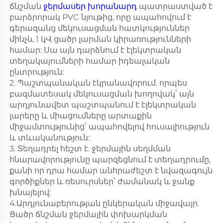
ճնշման
ջերմասեր խորանարդ
պատրաստված է
բարձրորակ PVC նյութից, որը ապահովում է
գերազանց մեկուսացման հատկություններ
մինչև 1 կՎ ցածր լարման կիրառությունների
համար: Սա այն դարձնում է էլեկտրական
տեղակայումների համար իդեալական
ընտրություն:
2. Պաշտպանական էկրանավորում. որպես
բազմատեսակ մեկուսացման խողովակ՝ այն
արդյունավետ պաշտպանում է էլեկտրական
լարերը և միացումները արտաքին
միջամտությունից՝ ապահովելով հուսալիություն
և տևականություն:
3. Տեղադրել հեշտ է. ջերմային սեղմման
հնարավորությունը պարզեցնում է տեղադրումը,
քանի որ դրա համար անհրաժեշտ է նվազագույն
գործիքներ և ռեսուրսներ՝ ժամանակ և ջանք
խնայելով:
4.Արդյունաբերության ընկերական միջավայր.
Ցածր ճնշման ջերմային փոխարկման