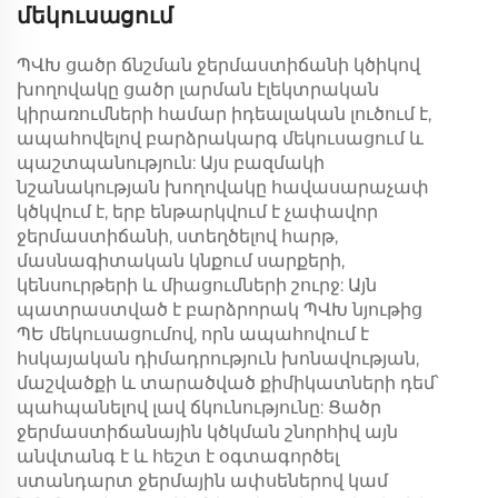
մեկուսացում
ՊՎԽ ցածր ճնշման ջերմաստիճանի կծիկով
խողովակը ցածր լարման էլեկտրական
կիրառումների համար իդեալական լուծում է,
ապահովելով բարձրակարգ մեկուսացում և
պաշտպանություն: Այս բազմակի
նշանակության խողովակը հավասարաչափ
կծկվում է, երբ ենթարկվում է չափավոր
ջերմաստիճանի, ստեղծելով հարթ,
մասնագիտական կնքում սարքերի,
կենսուրթերի և միացումների շուրջ: Այն
պատրաստված է բարձրորակ ՊՎԽ նյութից
ՊԵ մեկուսացումով, որն ապահովում է
հսկայական դիմադրություն խոնավության,
մաշվածքի և տարածված քիմիկատների դեմ՝
պահպանելով լավ ճկունությունը: Ցածր
ջերմաստիճանային կծկման շնորհիվ այն
անվտանգ է և հեշտ է օգտագործել
ստանդարտ ջերմային ափսեներով կամ