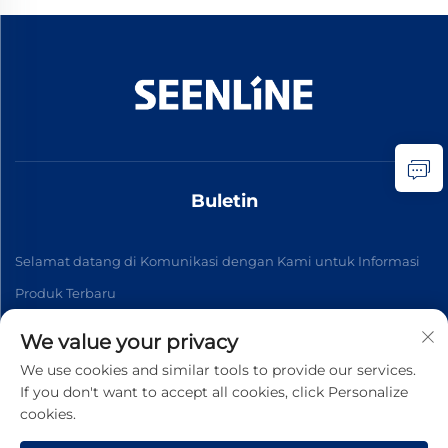
Buletin
Selamat datang di Komunikasi dengan Kami untuk Informasi
Produk Terbaru
We value your privacy
Berlangganan
We use cookies and similar tools to provide our services.
If you don't want to accept all cookies, click Personalize
cookies.
Hak Cipta © 2026 China Xinlan Electric Co., Ltd. Semua hak