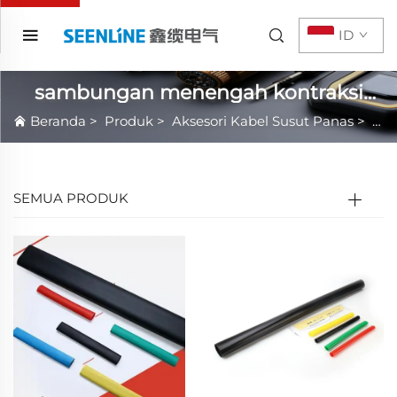
ID
sambungan menengah kontraksi
panas 1kV
Beranda
>
Produk
>
Aksesori Kabel Susut Panas
>
sam
SEMUA PRODUK