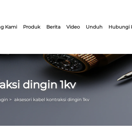
ng Kami
Produk
Berita
Video
Unduh
Hubungi 
aksi dingin 1kv
ngin
>
aksesori kabel kontraksi dingin 1kv