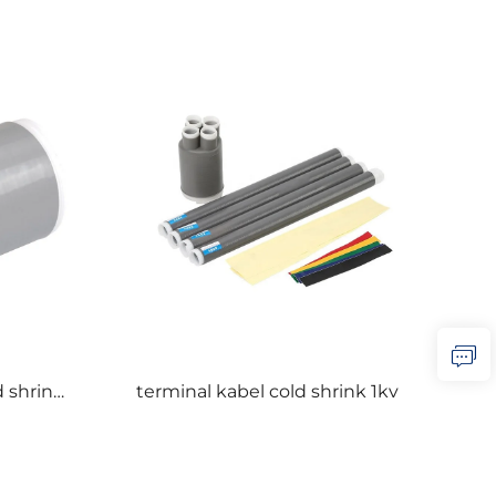
d shrink
terminal kabel cold shrink 1kv
nk lengan