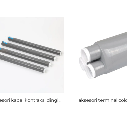
esori kabel kontraksi dingin
aksesori terminal col
1kv
tiga jari 1KV cold shri
silikon karet