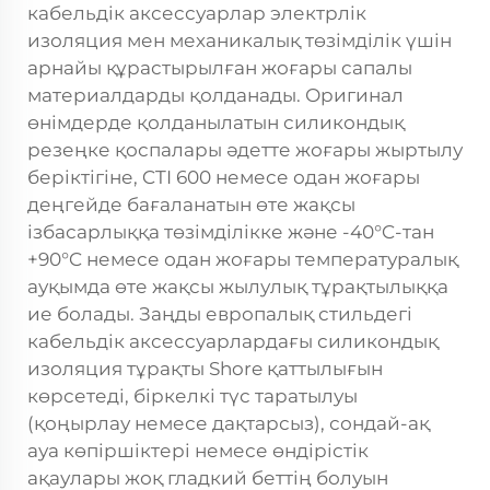
кабельдік аксессуарлар электрлік
изоляция мен механикалық төзімділік үшін
арнайы құрастырылған жоғары сапалы
материалдарды қолданады. Оригинал
өнімдерде қолданылатын силикондық
резеңке қоспалары әдетте жоғары жыртылу
беріктігіне, CTI 600 немесе одан жоғары
деңгейде бағаланатын өте жақсы
ізбасарлыққа төзімділікке және -40°C-тан
+90°C немесе одан жоғары температуралық
ауқымда өте жақсы жылулық тұрақтылыққа
ие болады. Заңды европалық стильдегі
кабельдік аксессуарлардағы силикондық
изоляция тұрақты Shore қаттылығын
көрсетеді, біркелкі түс таратылуы
(қоңырлау немесе дақтарсыз), сондай-ақ
ауа көпіршіктері немесе өндірістік
ақаулары жоқ гладкий беттің болуын