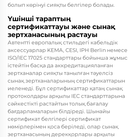
болып көрінуі сияқты белгілер болады.
Үшінші тараптың
сертификаттауы және сынақ
зертханасының растауы
Автентті европалық стильдегі кабельдік
аксессуарлар KEMA, CESI, IPH Berlin немесе
ISO/IEC 17025 стандарттары бойынша жұмыс
істейтін басқа да аккредитацияланған
зертханалар сияқты танылған тәуелсіз
сынақ зертханаларының сертификаттарын
иеленеді. Бұл сертификаттар қатаң сынақ
протоколдары арқылы IEC стандарттарына
сәйкестікті растайтын толық бағалау
бағдарламаларын білдіреді. Шынайы
сертификат белгілері сертификат
нөмірлерімен қоса беріледі, олар сынақ
зертханасының дерекқорлары арқылы