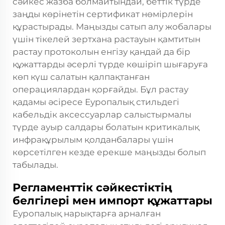
сәйкес жазба болмайтындай, беттік түрде
заңды көрінетін сертификат нөмірлерін
құрастырады. Маңызды сатып алу жобалары
үшін тікелей зертхана растауын қамтитын
растау протоколын енгізу қандай да бір
құжаттарды әсерлі түрде көшіріп шығаруға
көп күш салатын қалпақтанған
операциялардан қорғайды. Бұл растау
қадамы әсіресе
Еуропалық стильдегі
кабельдік аксессуарлар
салыстырмалы
түрде ауыр салдары болатын критикалық
инфрақұрылым қолданбалары үшін
көрсетілген кезде ерекше маңызды болып
табылады.
Регламенттік сәйкестіктің
белгілері мен импорт құжаттары
Еуропалық нарықтарға арналған