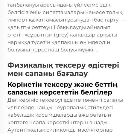
таңбалануы арасындағы үйлесімсіздік,
белгісіз өнім сипаттамалары немесе толық
импорт құжаттамасын ұсынудан бас тарту —
қалыпты реттеуші бақылауды айналып
өтетін «сұрыпты» (grey) каналдар арқылы
нарыққа түсетін қалпақшы өнімдердің
болуына көрсеткіш болуы мүмкін.
Физикалық тексеру әдістері
мен сапаны бағалау
Көрінетін тексеру және беттің
сапасын көрсететін белгілер
Дәл көрініс тексеруі әдетте төменгі сапалы
үлгілерден айқын еуропалық стильдегі
кабельдік қосымшаларды ажырататын
көптеген сапа көрсеткіштерін ашады.
Аутентикалық силиконды изоляторлар