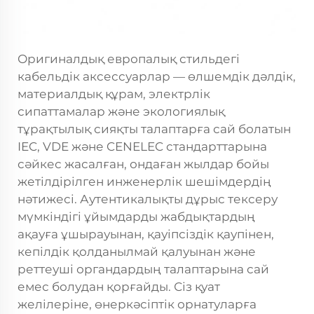
Оригиналдық европалық стильдегі
кабельдік аксессуарлар — өлшемдік дәлдік,
материалдық құрам, электрлік
сипаттамалар және экологиялық
тұрақтылық сияқты талаптарға сай болатын
IEC, VDE және CENELEC стандарттарына
сәйкес жасалған, ондаған жылдар бойы
жетілдірілген инженерлік шешімдердің
нәтижесі. Аутентикалықты дұрыс тексеру
мүмкіндігі ұйымдарды жабдықтардың
ақауға ұшырауынан, қауіпсіздік қаупінен,
кепілдік қолданылмай қалуынан және
реттеуші органдардың талаптарына сай
емес болудан қорғайды. Сіз қуат
желілеріне, өнеркәсіптік орнатуларға