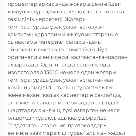
процестер арқасында жоғары деңгейдегі
жылулық тұрақтылық пен қоршаған ортаға
төзімділік көрсетеді. Жоғары
температурада ұзақ уақыт ұсталуын
қамтитын қарапайым жылулық старение
сынақтары материал сапасындағы
айырмашылықтарды анықтайды, бұл
оригиналды өнімдерді қалпақтанғандардан
ажыратады. Оригиналдық силиконды
изоляторлар 150°C немесе одан жоғары
температурада ұзақ уақыт ұсталғаннан
кейін икемділігін, түсінің тұрақтылығын
және механикалық қасиеттерін сақтайды,
ал төменгі сапалы материалдар осындай
шарттарда сынғыш, түсі өзгерген немесе
өлшемдік тұрақсыздыққа ұшырайды.
Тездетілген старение протоколдары
өнімнің ұзақ мерзімді тұрақтылығын жедел