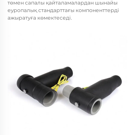
төмен сапалы қайталамалардан шынайы
еуропалық стандарттағы компоненттерді
ажыратуға көмектеседі.