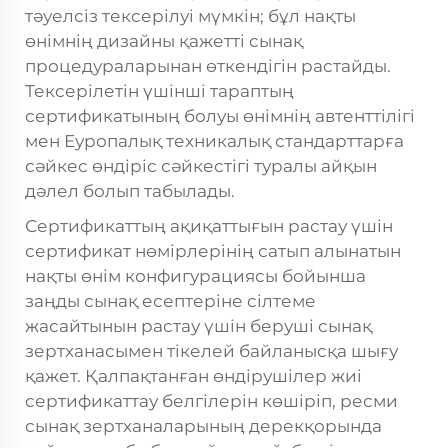
тәуелсіз тексерілуі мүмкін; бұл нақты
өнімнің дизайны қажетті сынақ
процедураларынан өткендігін растайды.
Тексерілетін үшінші тараптың
сертификатының болуы өнімнің автенттілігі
мен Еуропалық техникалық стандарттарға
сәйкес өндіріс сәйкестігі туралы айқын
дәлел болып табылады.
Сертификаттың ақиқаттығын растау үшін
сертификат нөмірлерінің сатып алынатын
нақты өнім конфигурациясы бойынша
заңды сынақ есептеріне сілтеме
жасайтынын растау үшін беруші сынақ
зертханасымен тікелей байланысқа шығу
қажет. Қалпақтанған өндірушілер жиі
сертификаттау белгілерін көшіріп, ресми
сынақ зертханаларының дерекқорында