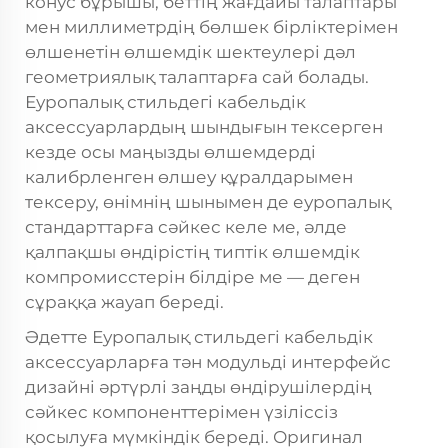
конус бұрышы, беттің жағдайы талаптары
мен миллиметрдің бөлшек бірліктерімен
өлшенетін өлшемдік шектеулері дәл
геометриялық талаптарға сай болады.
Еуропалық стильдегі кабельдік
аксессуарлардың шындығын тексерген
кезде осы маңызды өлшемдерді
калибрленген өлшеу құралдарымен
тексеру, өнімнің шынымен де еуропалық
стандарттарға сәйкес келе ме, әлде
қалпақшы өндірістің типтік өлшемдік
компромисстерін білдіре ме — деген
сұраққа жауап береді.
Әдетте Еуропалық стильдегі кабельдік
аксессуарларға тән модульді интерфейс
дизайні әртүрлі заңды өндірушілердің
сәйкес компоненттерімен үзіліссіз
қосылуға мүмкіндік береді. Оригинал