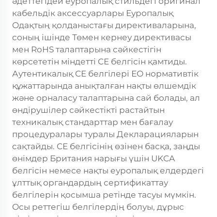
әдеттегідей еуропалық стильдегі оригинал
кабельдік аксессуарлары Еуропалық
Одақтың қолданыстағы директиваларына,
соның ішінде Төмен кернеу директивасы
мен RoHS талаптарына сәйкестігін
көрсететін міндетті CE белгісін қамтиды.
Аутентикалық CE белгілері ЕО нормативтік
құжаттарында анықталған нақты өлшемдік
және орналасу талаптарына сай болады, ал
өндірушілер сәйкестікті растайтын
техникалық стандарттар мен бағалау
процедуралары туралы Декларацияларын
сақтайды. CE белгісінің өзінен басқа, заңды
өнімдер Британия нарығы үшін UKCA
белгісін немесе нақты еуропалық елдердегі
ұлттық органдардың сертификаттау
белгілерін қосымша ретінде тасуы мүмкін.
Осы реттегіш белгілердің болуы, дұрыс