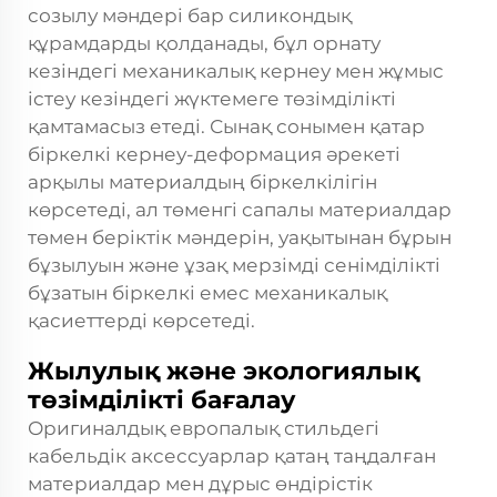
созылу мәндері бар силикондық
құрамдарды қолданады, бұл орнату
кезіндегі механикалық кернеу мен жұмыс
істеу кезіндегі жүктемеге төзімділікті
қамтамасыз етеді. Сынақ сонымен қатар
біркелкі кернеу-деформация әрекеті
арқылы материалдың біркелкілігін
көрсетеді, ал төменгі сапалы материалдар
төмен беріктік мәндерін, уақытынан бұрын
бұзылуын және ұзақ мерзімді сенімділікті
бұзатын біркелкі емес механикалық
қасиеттерді көрсетеді.
Жылулық және экологиялық
төзімділікті бағалау
Оригиналдық европалық стильдегі
кабельдік аксессуарлар қатаң таңдалған
материалдар мен дұрыс өндірістік