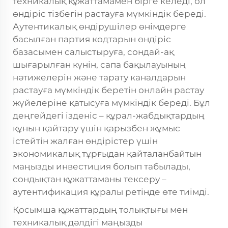
техникалық құжаттамамен бірге келеді, ол
өндіріс тізбегін растауға мүмкіндік береді.
Аутентикалық өндірушілер өнімдерге
басылған партия кодтарын өндіріс
базасымен салыстыруға, сондай-ақ
шығарылған күнін, сапа бақылауының
нәтижелерін және тарату каналдарын
растауға мүмкіндік беретін онлайн растау
жүйелеріне қатысуға мүмкіндік береді. Бұл
деңгейдегі ізденіс – құрал-жабдықтардың
құнын қайтару үшін қарызбен жұмыс
істейтін жалған өндірістер үшін
экономикалық тұрғыдан қайталанбайтын
маңызды инвестиция болып табылады,
сондықтан құжаттаманы тексеру –
аутентификация құралы ретінде өте тиімді.
Қосымша құжаттардың толықтығы мен
техникалық дәлдігі маңызды