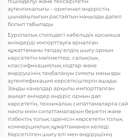
пішімделуі және тексерілетін
аутентикалығы – оригинал өндірістің
шынайылығын растайтын маңызды дәлел
болып табылады.
Еуропалық стильдегі кабельдік қосымша
өнімдерді импорттауға арналған
құжаттаманы талдау елдің шығу орнын
көрсететін мәліметтер, салықтық
классификациялық кодтар және
өндірушінің таңбалануы сияқты маңызды
аутентификация көрсеткіштерін ашады.
Заңды каналдар арқылы импортталған
ақиқат өнімдер өндіріс орнын дәл
көрсететін, техникалық сипаттамаларға сай
нақты өнім сипаттамаларын беретін және
тізбектің толық ізденісін көрсететін толық
коммерциялық құжаттамамен келеді.
Көрсетілген шығу елі мен өндірушінің