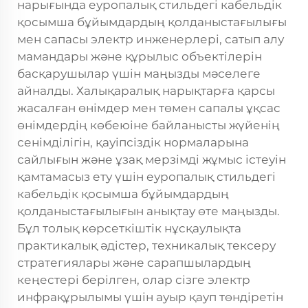
нарығында еуропалық стильдегі кабельдік
қосымша бұйымдардың қолданыстағылығы
мен сапасы электр инженерлері, сатып алу
мамандары және құрылыс объектілерін
басқарушылар үшін маңызды мәселеге
айналды. Халықаралық нарықтарға қарсы
жасалған өнімдер мен төмен сапалы ұқсас
өнімдердің көбеюіне байланысты жүйенің
сенімділігін, қауіпсіздік нормаларына
сайлығын және ұзақ мерзімді жұмыс істеуін
қамтамасыз ету үшін еуропалық стильдегі
кабельдік қосымша бұйымдардың
қолданыстағылығын анықтау өте маңызды.
Бұл толық көрсеткіштік нұсқаулықта
практикалық әдістер, техникалық тексеру
стратегиялары және сарапшылардың
кеңестері берілген, олар сізге электр
инфрақұрылымы үшін ауыр қауп төндіретін