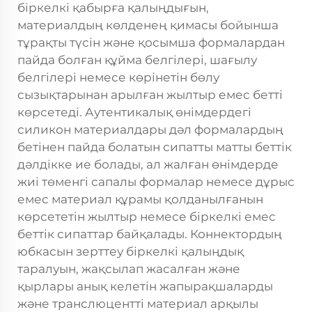
біркелкі қабырға қалыңдығын,
материалдың көлденең қимасы бойынша
тұрақты түсін және қосымша формалардан
пайда болған құйма белгілері, шағылу
белгілері немесе көрінетін бөлу
сызықтарынан арылған жылтыр емес бетті
көрсетеді. Аутентикалық өнімдердегі
силикон материалдары дәл формалардың
бетінен пайда болатын сипатты матты беттік
дәлдікке ие болады, ал жалған өнімдерде
жиі төменгі сапалы формалар немесе дұрыс
емес материал құрамы қолданылғанын
көрсететін жылтыр немесе біркелкі емес
беттік сипаттар байқалады. Коннектордың
юбкасын зерттеу біркелкі қалыңдық
таралуын, жақсылап жасалған және
қырлары анық келетін жапырақшаларды
және транслюцентті материал арқылы