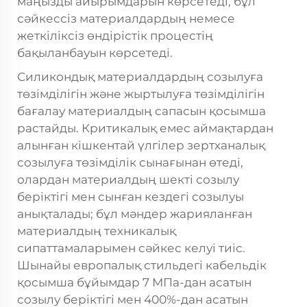
маңызды айырымдарын көрсетеді, бұл
сәйкессіз материалдардың немесе
жеткіліксіз өндірістік процестің
бақыланбауын көрсетеді.
Силикондық материалдардың созылуға
төзімділігін және жыртылуға төзімділігін
бағалау материалдың сапасын қосымша
растайды. Критикалық емес аймақтардан
алынған кішкентай үлгілер зертханалық
созылуға төзімділік сынағынан өтеді,
олардан материалдың шекті созылу
беріктігі мен сынған кездегі созылуы
анықталады; бұл мәндер жарияланған
материалдың техникалық
сипаттамаларымен сәйкес келуі тиіс.
Шынайы европалық стильдегі кабельдік
қосымша бұйымдар 7 МПа-дан асатын
созылу беріктігі мен 400%-дан асатын