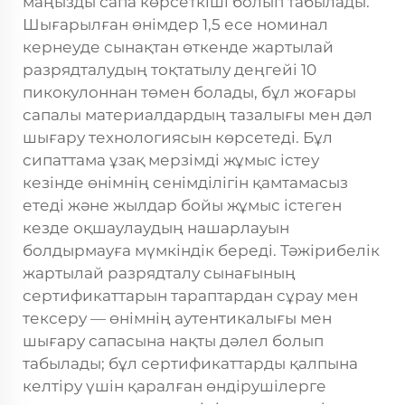
маңызды сапа көрсеткіші болып табылады.
Шығарылған өнімдер 1,5 есе номинал
кернеуде сынақтан өткенде жартылай
разрядталудың тоқтатылу деңгейі 10
пикокулоннан төмен болады, бұл жоғары
сапалы материалдардың тазалығы мен дәл
шығару технологиясын көрсетеді. Бұл
сипаттама ұзақ мерзімді жұмыс істеу
кезінде өнімнің сенімділігін қамтамасыз
етеді және жылдар бойы жұмыс істеген
кезде оқшаулаудың нашарлауын
болдырмауға мүмкіндік береді. Тәжірибелік
жартылай разрядталу сынағының
сертификаттарын тараптардан сұрау мен
тексеру — өнімнің аутентикалығы мен
шығару сапасына нақты дәлел болып
табылады; бұл сертификаттарды қалпына
келтіру үшін қаралған өндірушілерге