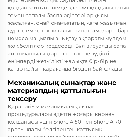
әдістермен қояды. Сауда белгілерін
қолданбайтын өнімдерде жиі қолданылатын
төмен сапалы баспа әдістері арқылы
жасалған, оңай смағылатын, қате жазылған,
дұрыс емес техникалық сипаттамалары бар
немесе маңызды анықтау ақпараты мүлдем
жоқ белгілер кездеседі. Бұл визуалды сапа
айырмашылықтары шын және күдікті
өнімдерді жеткілікті жарықта бір-біріне
қатар қойып қарағанда бірден байқалады.
Механикалық сынақтар және
материалдың қаттылығын
тексеру
Қарапайым механикалық сынақ
процедуралары әдетте жоғары кернеу
қолданысы үшін Shore A 50 пен Shore A 70
арасындағы белгіленген қаттылық