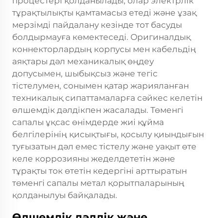
процестері қолданылады, олар электрлік
тұрақтылықты қамтамасыз етеді және ұзақ
мерзімді пайдалану кезінде тот басуды
болдырмауға көмектеседі. Оригиналдық
коннекторлардың корпусы мен кабельдің
аяқтары дәл механикалық өңдеу
допусымен, шыбықсыз және тегіс
тістелумен, сонымен қатар жарияланған
техникалық сипаттамаларға сәйкес келетін
өлшемдік дәлдікпен жасалады. Төменгі
сапалы ұқсас өнімдерде жиі құйма
белгілерінің қисықтығы, қосылу қиындығын
туғызатын дәл емес тістелу және уақыт өте
келе коррозияны жеделдететін және
тұрақты ток өтетін кедергіні арттыратын
төменгі сапалы метал қорытпаларының
қолданылуы байқалады.
Өлшемдік дәлдік және