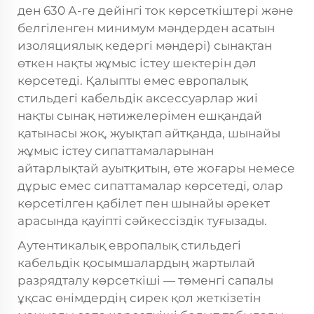
ден 630 А-ге дейінгі ток көрсеткіштері және
белгіленген минимум мәндерден асатын
изоляциялық кедергі мәндері) сынақтан
өткен нақты жұмыс істеу шектерін дәл
көрсетеді. Қалыпты емес европалық
стильдегі кабельдік аксессуарлар жиі
нақты сынақ нәтижелерімен ешқандай
қатынасы жоқ, жуықтап айтқанда, шынайы
жұмыс істеу сипаттамаларынан
айтарлықтай ауытқитын, өте жоғары немесе
дұрыс емес сипаттамалар көрсетеді, олар
көрсетілген қабілет пен шынайы әрекет
арасында қауіпті сәйкессіздік туғызады.
Аутентикалық европалық стильдегі
кабельдік қосымшалардың жартылай
разрядталу көрсеткіші — төменгі сапалы
ұқсас өнімдердің сирек қол жеткізетін