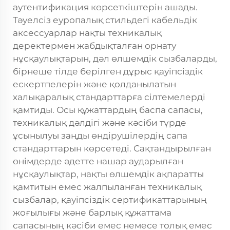
аутентификация көрсеткіштерін ашады.
Тәуелсіз еуропалық стильдегі кабельдік
аксессуарлар нақты техникалық
деректермен жабдықталған орнату
нұсқаулықтарын, дәл өлшемдік сызбаларды,
бірнеше тілде берілген дұрыс қауіпсіздік
ескертпелерін және қолданылатын
халықаралық стандарттарға сілтемелерді
қамтиды. Осы құжаттардың баспа сапасы,
техникалық дәлдігі және кәсіби түрде
ұсынылуы заңды өндірушілердің сапа
стандарттарын көрсетеді. Сақтандырылған
өнімдерде әдетте нашар аударылған
нұсқаулықтар, нақты өлшемдік ақпаратты
қамтитын емес жалпыланған техникалық
сызбалар, қауіпсіздік сертификаттарының
жоғылығы және барлық құжаттама
сапасының кәсіби емес немесе толық емес