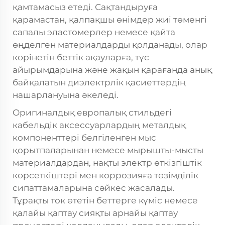
қамтамасыз етеді. Сақтандыруға
қарамастан, қалпақшы өнімдер жиі төменгі
сапалы эластомерлер немесе қайта
өңделген материалдарды қолданады, олар
көрінетін беттік ақауларға, түс
айырымдарына және жақын қарағанда анық
байқалатын диэлектрлік қасиеттердің
нашарлануына әкеледі.
Оригиналдық европалық стильдегі
кабельдік аксессуарлардың металдық
компоненттері белгіленген мыс
қорытпаларынан немесе мырышты-мысты
материалдардан, нақты электр өткізгіштік
көрсеткіштері мен коррозияға төзімділік
сипаттамаларына сәйкес жасалады.
Тұрақты ток өтетін беттерге күміс немесе
қалайы қаптау сияқты арнайы қаптау