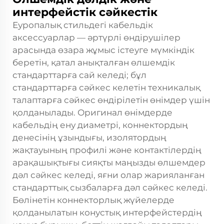
интерфейстік сәйкестік
Еуропалық стильдегі кабельдік
аксессуарлар — әртүрлі өндірушілер
арасында өзара жұмыс істеуге мүмкіндік
беретін, қатал анықталған өлшемдік
стандарттарға сай келеді; бұл
стандарттарға сәйкес келетін техникалық
талаптарға сәйкес өндірілетін өнімдер үшін
қолданылады. Оригинал өнімдерде
кабельдің ену диаметрі, коннектордың
денесінің ұзындығы, изолятордың
жақтауының профилі және контактілердің
арақашықтығы сияқты маңызды өлшемдер
дәл сәйкес келеді, яғни олар жарияланған
стандарттық сызбаларға дәл сәйкес келеді.
Бөлінетін коннекторлық жүйелерде
қолданылатын конустық интерфейстердің