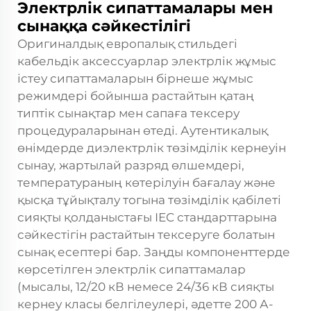
Электрлік сипаттамалары мен
сынаққа сәйкестілігі
Оригиналдық европалық стильдегі
кабельдік аксессуарлар электрлік жұмыс
істеу сипаттамаларын бірнеше жұмыс
режимдері бойынша растайтын қатаң
типтік сынақтар мен сапаға тексеру
процедураларынан өтеді. Аутентикалық
өнімдерде диэлектрлік төзімділік кернеуін
сынау, жартылай разряд өлшемдері,
температураның көтерілуін бағалау және
қысқа тұйықталу тогына төзімділік қабілеті
сияқты қолданыстағы IEC стандарттарына
сәйкестігін растайтын тексеруге болатын
сынақ есептері бар. Заңды компоненттерде
көрсетілген электрлік сипаттамалар
(мысалы, 12/20 кВ немесе 24/36 кВ сияқты
кернеу класы белгілеулері, әдетте 200 А-