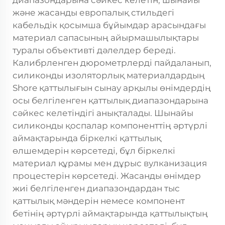
диапазондарына сәйкес келетін, шынайы
және жасанды европалық стильдегі
кабельдік қосымша бұйымдар арасындағы
материал сапасының айырмашылықтары
туралы объективті дәлелдер береді.
Калибрленген дюрометрлерді пайдаланып,
силиконды изоляторлық материалдардың
Shore қаттылығын сынау арқылы өнімдердің
осы белгіленген қаттылық диапазондарына
сәйкес келетіндігі анықталады. Шынайы
силиконды қоспалар компоненттің әртүрлі
аймақтарында біркелкі қаттылық
өлшемдерін көрсетеді, бұл біркелкі
материал құрамы мен дұрыс вулканизация
процестерін көрсетеді. Жасанды өнімдер
жиі белгіленген диапазондардан тыс
қаттылық мәндерін немесе компонент
бетінің әртүрлі аймақтарында қаттылықтың