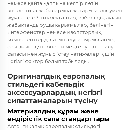
немесе қайта қалпына келтірілетін
энергетика жобаларына жоғары кернеумен
жұмыс істейтін қосқыштар, кабельдің аяғын
жабықтандырушы құрылғылар, бөлінетін
интерфейстер немесе изоляторлық
компоненттерді сатып алуға тырыссаңыз,
осы анықтау процесін меңгеру сатып алу
сапасы мен жұмыс істеу нәтижелері үшін
негізгі фактор болып табылады.
Оригиналдық европалық
стильдегі кабельдік
аксессуарлардың негізгі
сипаттамаларын түсіну
Материалдық құрам және
өндірістік сапа стандарттары
Автентикалық европалық стильдегі