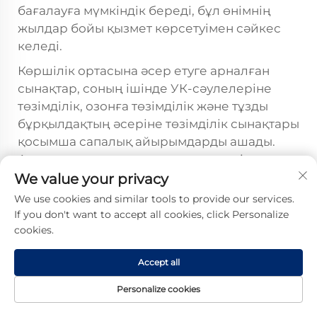
бағалауға мүмкіндік береді, бұл өнімнің
жылдар бойы қызмет көрсетуімен сәйкес
келеді.
Көршілік ортасына әсер етуге арналған
сынақтар, соның ішінде УК-сәулелеріне
төзімділік, озонға төзімділік және тұзды
бұрқылдақтың әсеріне төзімділік сынақтары
қосымша сапалық айырымдарды ашады.
Аутентикалық европалық стильдегі
кабельдік қосымша бұйымдар УК-
We value your privacy
деградациясы мен озондық әсерге төзімді
We use cookies and similar tools to provide our services.
болу үшін стабилдендірілген силиконды
If you don't want to accept all cookies, click Personalize
құрамдардан жасалған, олар мыңдаған
cookies.
сағат бойы үдеулендірілген көршілік
Accept all
ортасына әсер еткеннен кейін де беткі
қабатының бүтіндігін және электрлік
Personalize cookies
қасиеттерін сақтайды. IEC 60587 стандарты