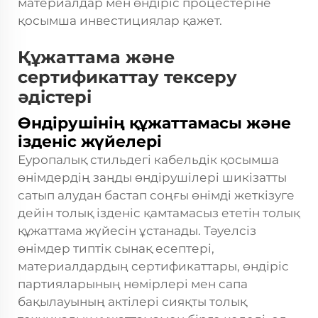
материалдар мен өндіріс процестеріне
қосымша инвестициялар қажет.
Құжаттама және
сертификаттау тексеру
әдістері
Өндірушінің құжаттамасы және
ізденіс жүйелері
Еуропалық стильдегі кабельдік қосымша
өнімдердің заңды өндірушілері шикізатты
сатып алудан бастап соңғы өнімді жеткізуге
дейін толық ізденіс қамтамасыз ететін толық
құжаттама жүйесін ұстанады. Тәуелсіз
өнімдер типтік сынақ есептері,
материалдардың сертификаттары, өндіріс
партияларының нөмірлері мен сапа
бақылауының актілері сияқты толық