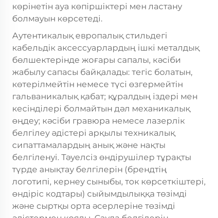
көрінетін ауа көпіршіктері мен ластану
болмауын көрсетеді.
Аутентикалық европалық стильдегі
кабельдік аксессуарлардың ішкі металдық
бөлшектерінде жоғары сапалы, кәсіби
жабылу сапасы байқалады: тегіс болатын,
көтерілмейтін немесе түсі өзгермейтін
гальваникалық қабат; құралдың іздері мен
кесінділері болмайтын дәл механикалық
өңдеу; кәсіби гравюра немесе лазерлік
белгілеу әдістері арқылы техникалық
сипаттамалардың анық және нақты
белгіленуі. Тәуелсіз өндірушілер тұрақты
түрде анықтау белгілерін (брендтің
логотипі, кернеу сыныбы, ток көрсеткіштері,
өндіріс кодтары) сыйымдылыққа төзімді
және сыртқы орта әсерлеріне төзімді