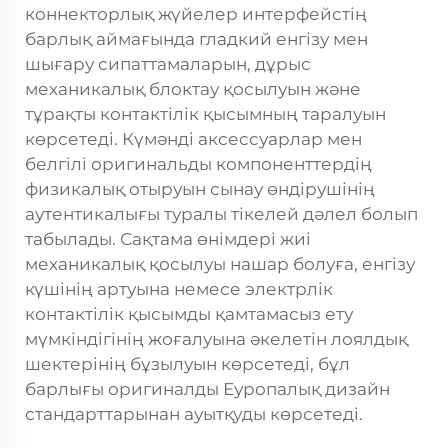
коннекторлық жүйелер интерфейстің
барлық аймағында гладкий енгізу мен
шығару сипаттамаларын, дұрыс
механикалық блоктау қосылуын және
тұрақты контактілік қысымның таралуын
көрсетеді. Күмәнді аксессуарлар мен
белгілі оригинальды компоненттердің
физикалық отыруын сынау өндірушінің
аутентикалығы туралы тікелей дәлел болып
табылады. Сақтама өнімдері жиі
механикалық қосылуы нашар болуға, енгізу
күшінің артуына немесе электрлік
контактілік қысымды қамтамасыз ету
мүмкіндігінің жоғалуына әкелетін лоялдық
шектерінің бұзылуын көрсетеді, бұл
барлығы оригиналды Еуропалық дизайн
стандарттарынан ауытқуды көрсетеді.