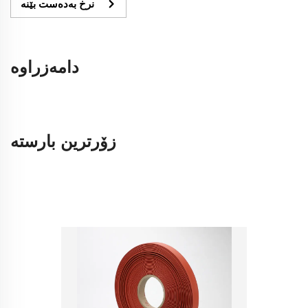
نرخ بەدەست بێنە
دامەزراوە
زۆرترین بارستە