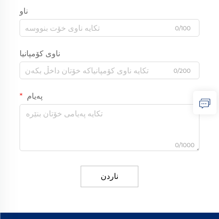
ناو
0/100
ناوی کۆمپانیا
0/200
پەیام
0/1000
ناردن