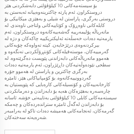
بۆ سیستەمەکانی 10 کیلۆڤۆلتی دابەشکردنی هێز
دروستکراون. ئەم پارتە چاکترینەوەییانە ئەبەستن بە
دروستی بەرگری، پاراستن لە شیلی و بەهێزی میکانیکی بۆ
کابلەکانی ناوەڕۆک و کۆتاییەکانی ولتاجی ناوەندی. لە
ماتەریاڵە پۆلیمەرییە گەشەییەکانەوە دروستکراون، ئەم
یارمەتیە دەدات خەسڵەتە ئەلیکتریکییە چاکەکان و دژە لە
بیرکردنەوەی درێژخایەن. کیتە تەواوەکە چۆبەکانی
گەرمییەکان، موستەقیلەکانی کۆنتڕۆڵکردنی تەنگەوە و
هەموو ماتەریاڵەکانی دابەزاندنی پێویست دەگرێتەوە. لە
سطحی نێودەوڵەتیەکان داڕێژراون، ئەم یارمەتیە دەدات
بەرگری چاکترین و پاراستن لە هەموو جۆرە
گەردوونییەکانەوە. بۆ کۆمپانیاکانی هێز، ئامێرە
کارخانەییەکان و کۆنسیلەکانی کارەبایی کە پێویستیان بە
چارەسەرە بەهێزەکان هەیە بۆ دابەزاندن و دەرمانکردنی
سیستەمەکانی کابلی 10 کیلۆڤۆلتی بەتایبەتی خۆشە. ئاسانە
بۆ دابەزاندن لەگەڵ ئامێرە ستراندەردەکان و چەمکە
گەرمەکان، ئەنجامەکانی هەمیشە دەدات تاکو لە بەرامبەر
شەرەیەتە سەختەکان.