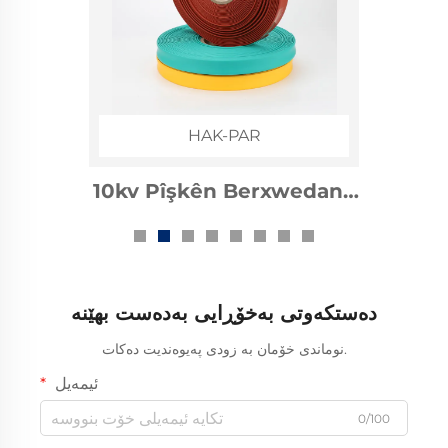
HAK-PAR
10kv Pîşkên Berxwedana
Garmîyê ya Barê
Elektrîkê
دەستکەوتی بەخۆڕایی بەدەست بهێنە
نوماندی خۆمان بە زودی پەیوەندیت دەکات.
ئیمەیل
0/100