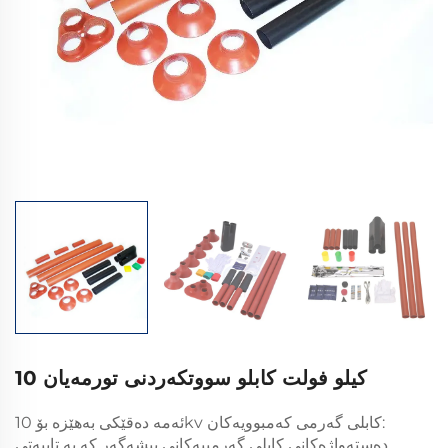
10 كيلو فولت كابلو سووتكه‌ردنى تورمه‌يان
ئەمە دەقێکی بەهێزە بۆ 10kv کابلی گەرمی کەمبوویەکان:
دەستەواژەکانی کابلی گەرمییەکانی پیشەگەر کە بە تایبەتی