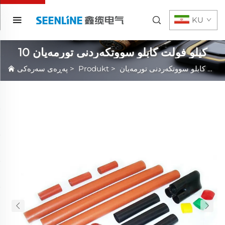
KU
10 كيلو فولت كابلو سووتكه‌ردنى تورمه‌يان
>
Produkt
>
پەڕەی سەرەکی