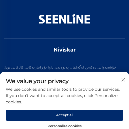
Nivîskar
خۆشحەواڵی دەکەین لەگەڵمان پەیوەندی داوا بۆ زانیاریەکانی کاڵاکانی نوێ
We value your privacy
Abone bibe
We use cookies and similar tools to provide our services.
If you don't want to accept all cookies, click Personalize
cookies.
مافی سەربەخۆیی © 2026 شەرکەتی ئچینا شینلانی ئکارەبایی، لیمیتەد. هەموو
مافەکان ژێر پاراستن دابراون. -
سیاسەتی تایبەتی
Accept all
Personalize cookies