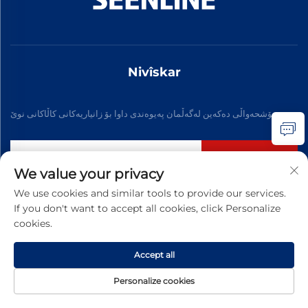
Nivîskar
خۆشحەواڵی دەکەین لەگەڵمان پەیوەندی داوا بۆ زانیاریەکانی کاڵاکانی نوێ
Abone bibe
We value your privacy
We use cookies and similar tools to provide our services.
If you don't want to accept all cookies, click Personalize
مافی سەربەخۆیی © 2026 شەرکەتی ئچینا شینلانی ئکارەبایی، لیمیتەد. هەموو
cookies.
مافەکان ژێر پاراستن دابراون. -
سیاسەتی تایبەتی
Accept all
Personalize cookies