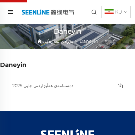
KU
Daneyin
پەڕەی سەرەکی
>
Daneyin
Daneyin
دەستنامەی هەڵبژاردنی چاپی 2025