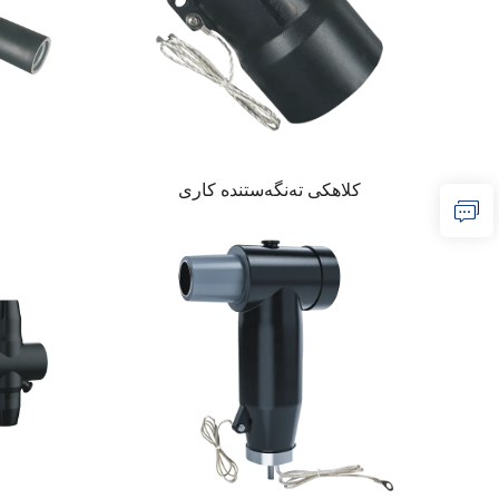
كلاهكى تەنگەستنده كارى