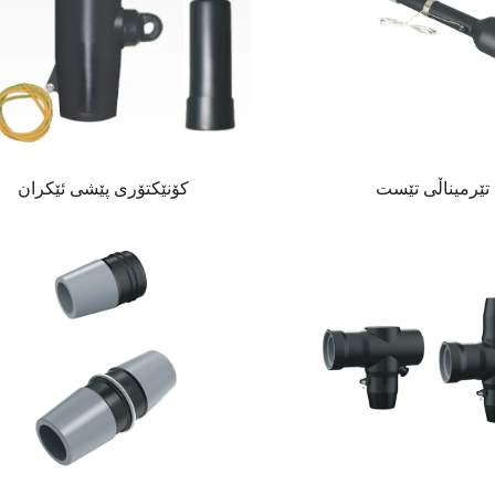
تێرمیناڵی تێست
کۆنێکتۆری پێشی ئێکران