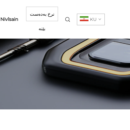
نرخ بەدەست
 Nivîsain
KU
بێنە