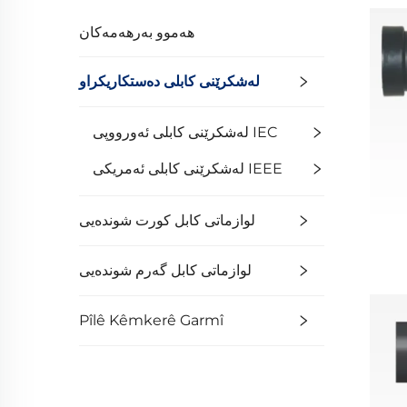
هەموو بەرهەمەکان
لەشکرێنی کابلی دەستکاریکراو
لەشکرێنی کابلی ئەورووپی IEC
لەشکرێنی کابلی ئەمریکی IEEE
لوازماتى كابل كورت شوندەيى
لوازماتى كابل گەرم شوندەيى
Pîlê Kêmkerê Garmî