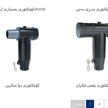
ێکتۆری بەرزی بەس
کۆنێکتۆری بەسباری لateral
ێکتۆری پێشی ئێکران
کۆنێکتۆری دوا سکرین
2
1
پێشتر