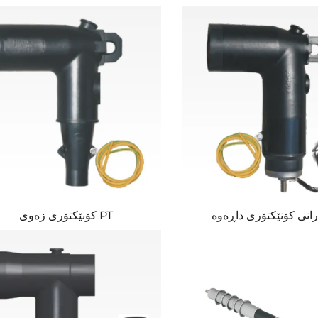
انی کۆنێکتۆری داڕەوە
کۆنێکتۆری زەوی PT