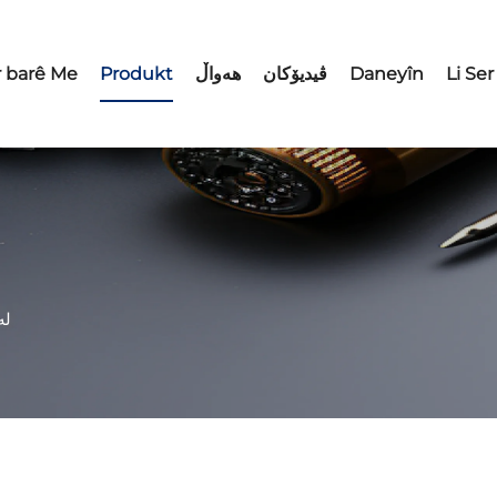
Li Ser
Daneyîn
ڤیدیۆکان
هەواڵ
Produkt
 barê Me
لە