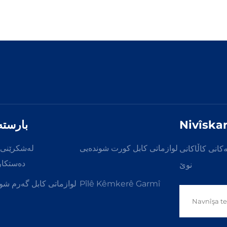
Nivîska
بارستە
لوازماتى كابل كورت شوندەيى
لەشکرێنی 
کانی کاڵاکانی
دەستکار
نوێ
Pîlê Kêmkerê Garmî
لوازماتى كابل گەرم شو