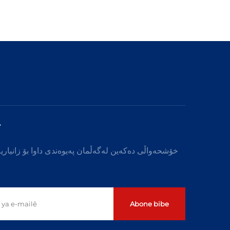
r
خۆشحەواڵی دەکەین لەگەڵمان پەیوەندی داوا بۆ زانیاریە
Abone bibe