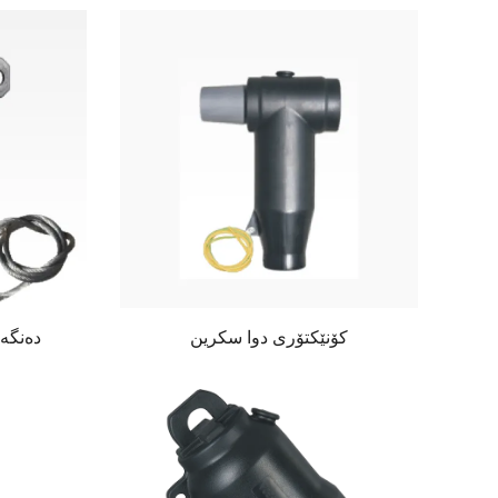
کۆنێکتۆری دوا سکرین
دەنگەر