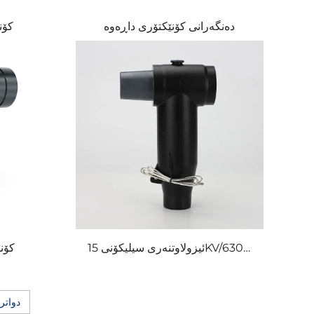
دەنگەرانی کۆنێکتۆری داڕەوە
کۆن
ئیزولاوتنەری سیلیکۆنی 15KV/630A
کۆن
ی خۆرایی لەسەرەوەی ئەورووپی
بەهێزی زۆر بەرز
دواتر