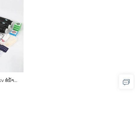
ທໍ່ນໍ້າ
ນໄຟຟ້າ