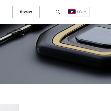
LO
ຂໍຮາຄາ