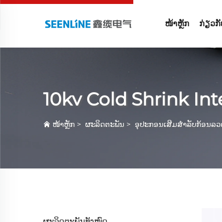
ໜ້າຫຼັກ
ກ່ຽວກ
10kv Cold Shrink In
ໜ້າຫຼັກ
>
ຜະລິດຕະພັນ
>
ອຸປະກອນເສີມສໍາລັບກ້ອນລວ
ຜະລິດຕະພັນທັງໝົດ