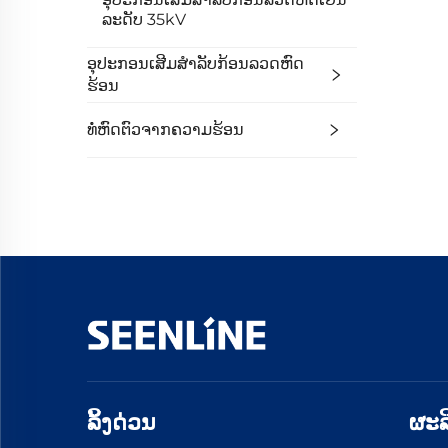
ລະດັບ 35kV
ອຸປະກອນເສີມສໍາລັບກ້ອນລວດຫົດ
ຮ້ອນ
ທໍ່ຫົດຕົວຈາກຄວາມຮ້ອນ
ລິ້ງດ່ວນ
ຜະລ