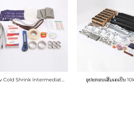
v Cold Shrink Intermediate
ອຸປະກອນເສີມເຄເບີນ 10kv 
Connection
ປ້ອງກັນ ຊີລິໂຄນປ້ອງກັ