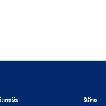
ິດຕະພັນ
ຂໍ້ຄ້າຍ