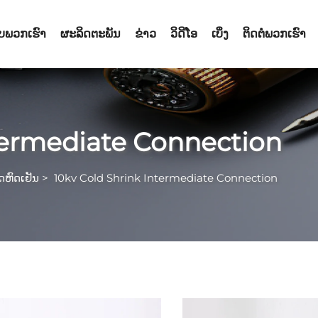
ັບພວກເຮົາ
ຜະລິດຕະພັນ
ຂ່າວ
ວິດີໂອ
ເບິ່ງ
ຕິດຕໍ່ພວກເຮົາ
termediate Connection
ດຫົດເຢັນ
>
10kv Cold Shrink Intermediate Connection