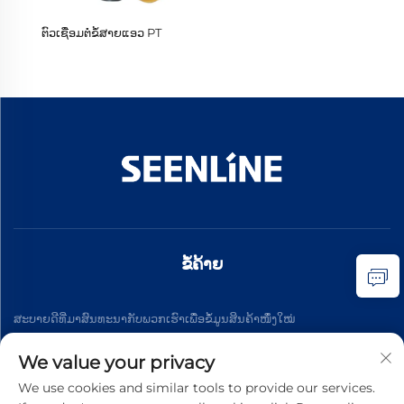
ຕົວເຊື່ອມຕໍ່ຂໍ້ສາຍແອວ PT
ຂໍ້ຄ້າຍ
ສະບາຍດີທີ່ມາສົນທະນາກັບພວກເຮົາເພື່ອຂໍ້ມູນສິນຄ້າໜຶ່ງໃໝ່
We value your privacy
ສະແດງສູດ
We use cookies and similar tools to provide our services.