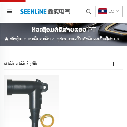
LO
ຕົວເຊື່ອມຕໍ່ຂໍ້ສາຍແອວ PT
ໜ້າຫຼັກ
>
ຜະລິດຕະພັນ
>
ອຸປະກອນເสรີມສໍາລັບເຄເບີ້ນທີ່ສາມາດແຍກໄດ້
ຜະລິດຕະພັນທັງໝົດ