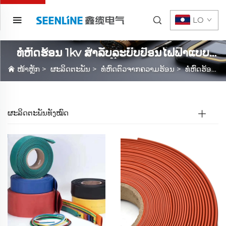
LO
ທໍ່ຫົດຮ້ອນ 1kv ສຳລັບລະບົບປ້ອນໄຟຟ້າແບບ
ແທັບ
ໜ້າຫຼັກ
>
ຜະລິດຕະພັນ
>
ທໍ່ຫົດຕົວຈາກຄວາມຮ້ອນ
>
ທໍ່ຫົດຮ້ອນ 1kv ສຳລັບລະບົບປ້ອນໄຟຟ້າແບບແທັບ
ຜະລິດຕະພັນທັງໝົດ