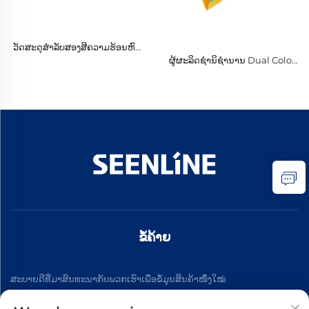
ວັດສະດຸສໍາລັບສອງສີຄວາມຮ້ອນຫົດ
ທໍ່ໄຟຟ້າ 1kv
ຜູ້ຜະລິດຊຳນິຊຳນານ Dual Color
Heat Shrink ວັດສະດຸສະຫຼັບ
ປ້ອງກັນໄຟຟ້າ Heat Shrink
Tubing
ຂໍ້ຄ້າຍ
ສະບາຍດີທີ່ມາສົນທະນາກັບພວກເຮົາເພື່ອຂໍ້ມູນສິນຄ້າໜຶ່ງໃໝ່