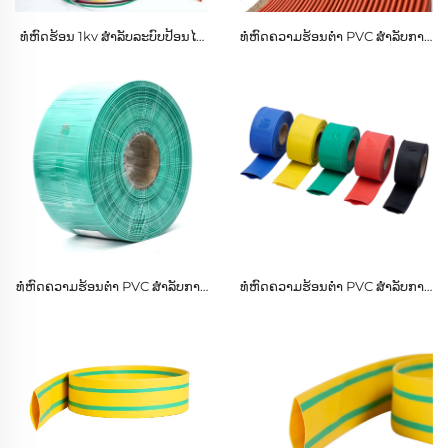
ທໍ່ຫົດຮ້ອນ 1kv ສຳລັບລະບົບປ້ອນໄຟ
ທໍ່ຫົດຄວາມຮ້ອນຕ່ໍາ PVC ສໍາລັບການ
ຟ້າແບບແທັບ
ນໍາໃຊ້ໄຟຟ້າ
ທໍ່ຫົດຄວາມຮ້ອນຕ່ໍາ PVC ສໍາລັບການ
ທໍ່ຫົດຄວາມຮ້ອນຕ່ໍາ PVC ສໍາລັບການ
ນໍາໃຊ້ໄຟຟ້າ
ນໍາໃຊ້ໄຟຟ້າ