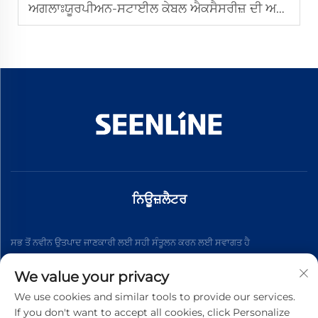
ਅਗਲਾਃ
ਯੂਰਪੀਅਨ-ਸਟਾਈਲ ਕੇਬਲ ਐਕਸੈਸਰੀਜ਼ ਦੀ ਅਸਲੀਅਤ ਨੂੰ ਕਿਵੇਂ ਪਛਾਣਿਆ ਜਾਵੇ
ਨਿਊਜ਼ਲੈਟਰ
ਸਭ ਤੋਂ ਨਵੀਨ ਉਤਪਾਦ ਜਾਣਕਾਰੀ ਲਈ ਸਹੀ ਸੰਤੂਲਨ ਕਰਨ ਲਈ ਸਵਾਗਤ ਹੈ
We value your privacy
ਸਬਸਕ੍ਰਾਈਬ ਕਰੋ
We use cookies and similar tools to provide our services.
If you don't want to accept all cookies, click Personalize