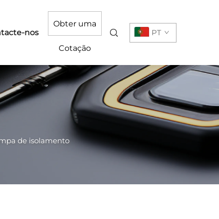
Obter uma
tacte-nos
PT
Cotação
mpa de isolamento