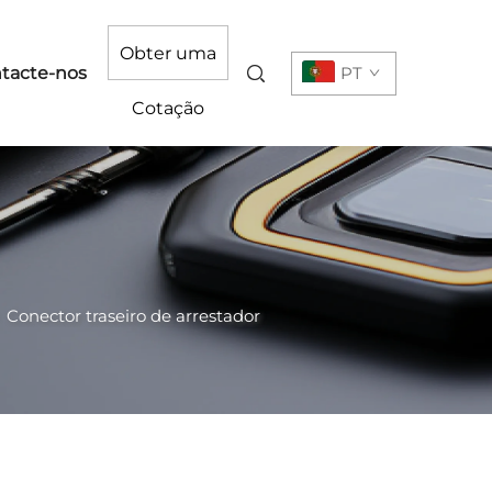
Obter uma
tacte-nos
PT
Cotação
>
Conector traseiro de arrestador