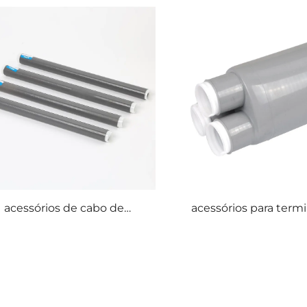
acessórios de cabo de
acessórios para termi
contração fria de 1kv
silicone de três vi
contração a frio de