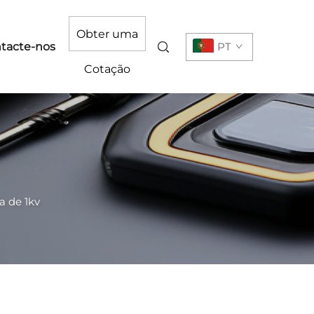
Obter uma
tacte-nos
PT
Cotação
a de 1kv