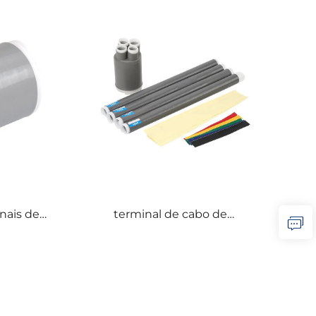
nais de
terminal de cabo de
as de
encolhimento a frio 1kV
 1 kV