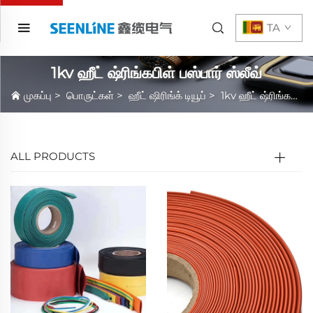
TA
1kv ஹீட் ஷ்ரிங்கபிள் பஸ்பார் ஸ்லீவ்
முகப்பு
>
பொருட்கள்
>
ஹீட் ஷிரிங்க் டியூப்
>
1kv ஹீட் ஷ்ரிங்கபிள் பஸ்பார் ஸ்லீவ்
ALL PRODUCTS