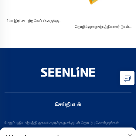
1kv இரட்டை நிற வெப்பம் சுருங்கும்
குழாய் மின்சார காப்பு பொருட்கள்
தொழில்முறை உற்பத்தியாளர் டூயல்
கலர் ஹீட் ஷ்ரிங்க் மின்காப்பு
பொருட்கள் ஹீட் ஷ்ரிங்க் குழாய்
செய்திமடல்
மேலும் புதிய உற்பத்தி தகவல்களுக்கு நமக்குடன் தொடர்பு கொள்ளுங்கள்