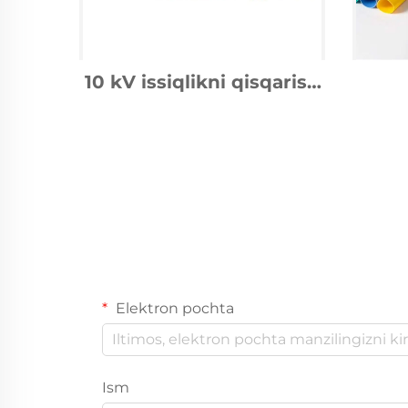
10 kV issiqlikni qisqarish
bel
o'rtasi ulanish
qi
Elektron pochta
Ism