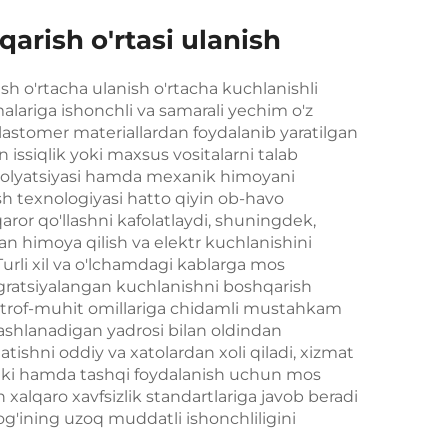
qarish o'rtasi ulanish
h o'rtacha ulanish o'rtacha kuchlanishli
malariga ishonchli va samarali yechim o'z
i elastomer materiallardan foydalanib yaratilgan
 issiqlik yoki maxsus vositalarni talab
 izolyatsiyasi hamda mexanik himoyani
sh texnologiyasi hatto qiyin ob-havo
aror qo'llashni kafolatlaydi, shuningdek,
n himoya qilish va elektr kuchlanishini
Turli xil va o'lchamdagi kablarga mos
gratsiyalangan kuchlanishni boshqarish
 atrof-muhit omillariga chidamli mustahkam
tashlanadigan yadrosi bilan oldindan
atishni oddiy va xatolardan xoli qiladi, xizmat
Ichki hamda tashqi foydalanish uchun mos
 xalqaro xavfsizlik standartlariga javob beradi
g'ining uzoq muddatli ishonchliligini