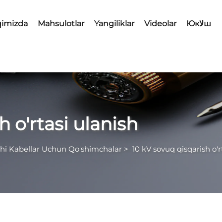
qimizda
Mahsulotlar
Yangiliklar
Videolar
Юкلاш
h o'rtasi ulanish
hi Kabellar Uchun Qo'shimchalar
>
10 kV sovuq qisqarish o'r