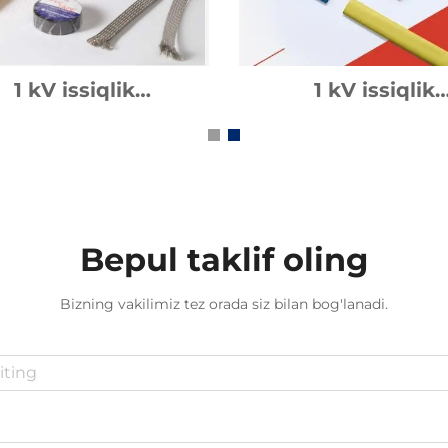
1 kV issiqlik
1 kV issiqlik
sqaruvchan kabel
qisqaruvchan o'rta
aksessuarlari
ulanish
Bepul taklif oling
Bizning vakilimiz tez orada siz bilan bog'lanadi.