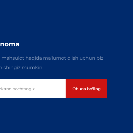
knoma
 mahsulot haqida ma'lumot olish uchun biz
anishingiz mumkin
Obuna bo'ling