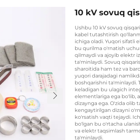
10 kV sovuq qis
Ushbu 10 kV sovuq qisqaris
kabel tutashtirish qo'llan
ichiga oladi. Yuqori sifatl
bu qurilma o'rnatish uchun
qilmaydi va ajoyib elektr
ta'minlaydi. Sovuq qisqari
sharoitida ham tez va barq
yuqori darajadagi namlikda
boshqarishni ta'minlaydi. 
keladigan bu ulagich inte
elementlariga ega bo'lib,
dizaynga ega. O'zida olib 
kengaytirilgan dizayni o'rn
ko'rsatish vaqti tejaydi. 
bo'lgan bu o'rtacha ulanish
va elektr taqsimlash tarmo
ta'minlaydi.