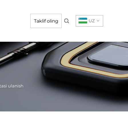
UZ
Taklif oling
tasi ulanish