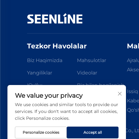
Tezkor Havolalar
Mah
Biz Haqimizda
Mahsulotlar
Ajral
Akse
Yangiliklar
Videolar
Юкلاш
Biz bilan bog'lanish
Issi
We value your privacy
Kabe
We use cookies and similar tools to provide our
Qo's
services. If you don't want to accept all cookies,
click Personalize cookies.
Copyright © 2026 China Xinlan Electric Co., Lt
Personalize cookies
Accept all