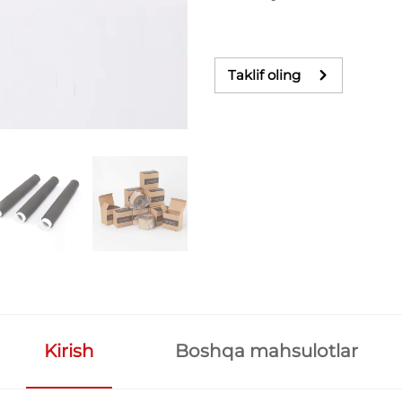
Taklif oling
Kirish
Boshqa mahsulotlar