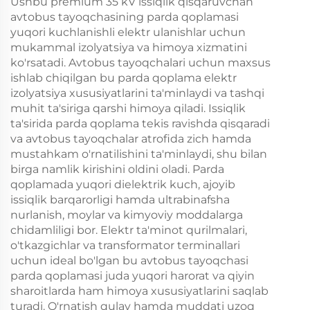
Ushbu premium 35 kV issiqlik qisqaruvchan
avtobus tayoqchasining parda qoplamasi
yuqori kuchlanishli elektr ulanishlar uchun
mukammal izolyatsiya va himoya xizmatini
ko'rsatadi. Avtobus tayoqchalari uchun maxsus
ishlab chiqilgan bu parda qoplama elektr
izolyatsiya xususiyatlarini ta'minlaydi va tashqi
muhit ta'siriga qarshi himoya qiladi. Issiqlik
ta'sirida parda qoplama tekis ravishda qisqaradi
va avtobus tayoqchalar atrofida zich hamda
mustahkam o'rnatilishini ta'minlaydi, shu bilan
birga namlik kirishini oldini oladi. Parda
qoplamada yuqori dielektrik kuch, ajoyib
issiqlik barqarorligi hamda ultrabinafsha
nurlanish, moylar va kimyoviy moddalarga
chidamliligi bor. Elektr ta'minot qurilmalari,
o'tkazgichlar va transformator terminallari
uchun ideal bo'lgan bu avtobus tayoqchasi
parda qoplamasi juda yuqori harorat va qiyin
sharoitlarda ham himoya xususiyatlarini saqlab
turadi. O'rnatish qulay hamda muddati uzoq