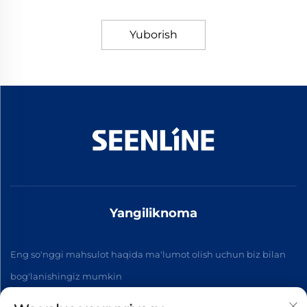
Yuborish
Yangiliknoma
Eng so'nggi mahsulot haqida ma'lumot olish uchun biz bilan
bog'lanishingiz mumkin