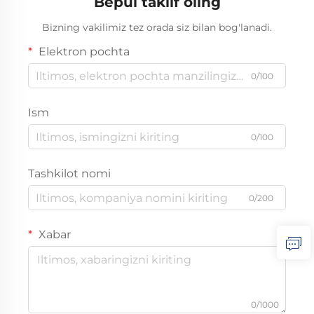
Bepul taklif oling
Bizning vakilimiz tez orada siz bilan bog'lanadi.
Elektron pochta
0/100
Ism
0/100
Tashkilot nomi
0/200
Xabar
0/1000