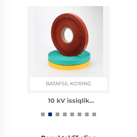
BATAFSIL KO'RING
10 kV issiqlik
qisqaruvchan avtobus
tayoqchalari qoplamasi