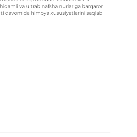
idamli va ultrabinafsha nurlariga barqaror
ti davomida himoya xususiyatlarini saqlab