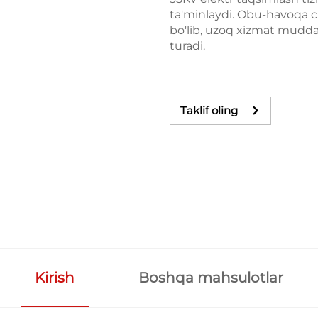
ta'minlaydi. Obu-havoqa ch
bo'lib, uzoq xizmat mudda
turadi.
Taklif oling
Kirish
Boshqa mahsulotlar