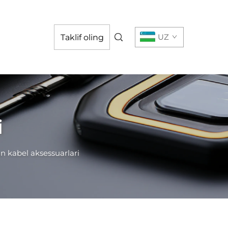
UZ
Taklif oling
i
n kabel aksessuarlari