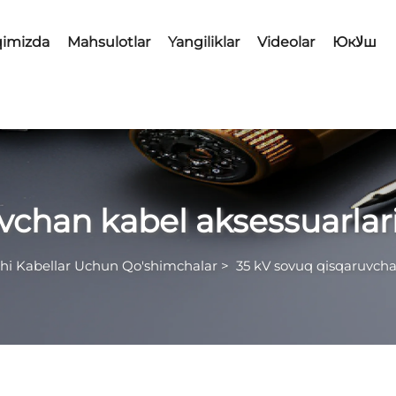
qimizda
Mahsulotlar
Yangiliklar
Videolar
Юкلاш
vchan kabel aksessuarlar
hi Kabellar Uchun Qo'shimchalar
>
35 kV sovuq qisqaruvcha