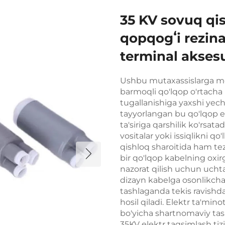
35 KV sovuq q
qopqogʻi rezin
terminal aksesu
Ushbu mutaxassislarga mo
barmoqli qo'lqop o'rtacha 
tugallanishiga yaxshi yechi
tayyorlangan bu qo'lqop e
ta'siriga qarshilik ko'rsat
vositalar yoki issiqlikni qo
qishloq sharoitida ham tez
bir qo'lqop kabelning oxirg
nazorat qilish uchun uch
dizayn kabelga osonlikcha 
tashlaganda tekis ravishda
hosil qiladi. Elektr ta'min
bo'yicha shartnomaviy tas
35KV elektr taqsimlash tiz