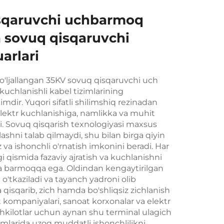
isqaruvchi uchbarmoq
a sovuq qisqaruvchi
arlari
'ljallangan 35KV sovuq qisqaruvchi uch
kuchlanishli kabel tizimlarining
mdir. Yuqori sifatli shilimshiq rezinadan
lektr kuchlanishiga, namlikka va muhit
adi. Sovuq qisqarish texnologiyasi maxsus
'llashni talab qilmaydi, shu bilan birga qiyin
 va ishonchli o'rnatish imkonini beradi. Har
i qismida fazaviy ajratish va kuchlanishni
ta barmoqqa ega. Oldindan kengaytirilgan
o'tkaziladi va tayanch yadroni olib
 qisqarib, zich hamda bo'shliqsiz zichlanish
ot kompaniyalari, sanoat korxonalar va elektr
hkilotlar uchun aynan shu terminal ulagich
imlarida uzoq muddatli ishonchlilikni