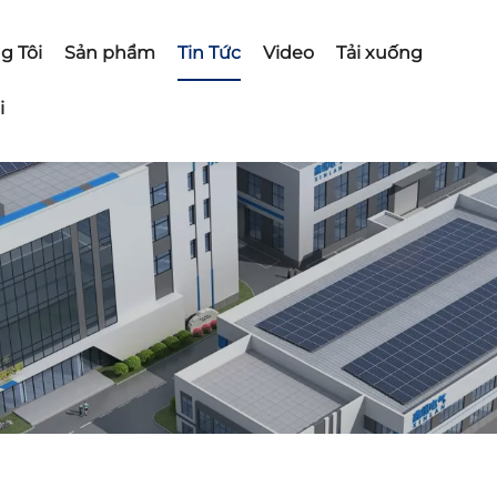
g Tôi
Sản phẩm
Tin Tức
Video
Tải xuống
i