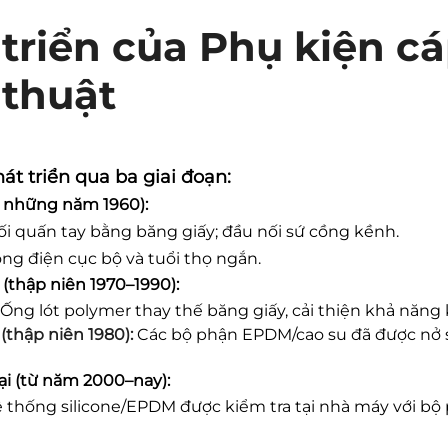
 triển của Phụ kiện c
 thuật
át triển qua ba giai đoạn:
ớc những năm 1960):
ối quấn tay bằng băng giấy; đầu nối sứ cồng kềnh.
hóng điện cục bộ và tuổi thọ ngắn.
thập niên 1970–1990):
Ống lót polymer thay thế băng giấy, cải thiện khả năng k
(thập niên 1980):
Các bộ phận EPDM/cao su đã được nở 
ại (từ năm 2000–nay):
 thống silicone/EPDM được kiểm tra tại nhà máy với bộ