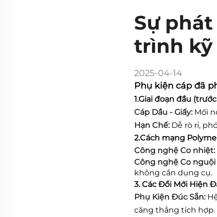
Sự phát
trình kỹ
2025-04-14
Phụ kiện cáp đã ph
1.Giai đoạn đầu (trư
Cáp Dầu - Giấy:
Mối n
Hạn Chế:
Dễ rò rỉ, p
2.Cách mạng Polyme (
Công nghệ Co nhiệt:
Công nghệ Co nguội 
không cần dụng cụ.
3. Các Đổi Mới Hiện Đ
Phụ Kiện Đúc Sẵn:
Hệ
căng thẳng tích hợp.