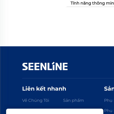
Tính năng thông min
Liên kết nhanh
Sả
Về Chúng Tôi
Sản phẩm
Phụ 
Tin Tức
Video
Phụ 