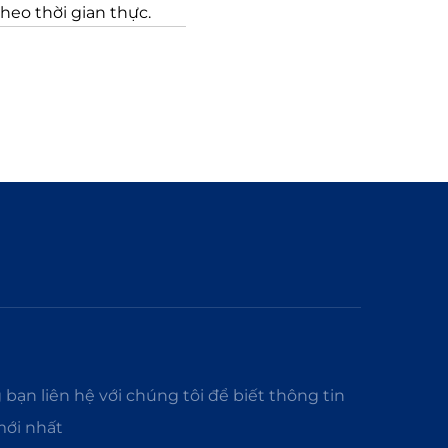
heo thời gian thực.
ạn liên hệ với chúng tôi để biết thông tin
ới nhất