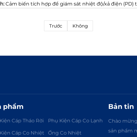
h:
Cảm biến tích hợp để giám sát nhiệt độ/xả điện (PD) t
Trước
Không
n phẩm
Bản tin
Kiện Cáp Tháo Rời
Phụ Kiện Cáp Co Lạnh
Chào mừng b
sản phẩm m
Kiện Cáp Co Nhiệt
Ống Co Nhiệt