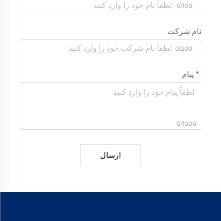
0/100
نام شرکت
0/200
پیام
0/1000
ارسال