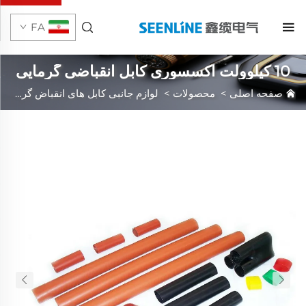
FA
10 کیلوولت اکسسوری کابل انقباضی گرمایی
صفحه اصلی
>
محصولات
>
لوازم جانبی کابل های انقباض گرم
>
10 کیل