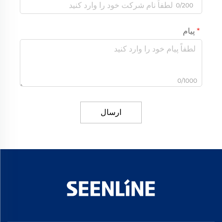
0/200
پیام
0/1000
ارسال