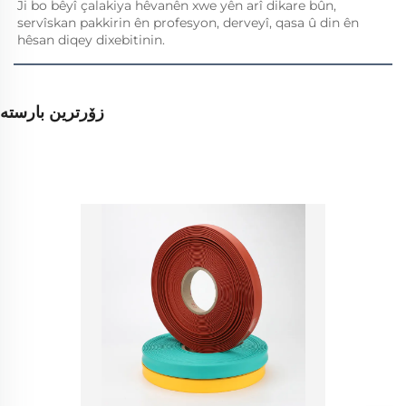
Ji bo bêyî çalakiya hêvanên xwe yên arî dikare bûn, 
servîskan pakkirin ên profesyon, derveyî, qasa û din ên 
hêsan diqey dixebitinin. 
زۆرترین بارستە