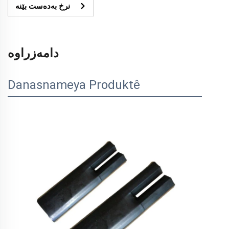
نرخ بەدەست بێنە
دامەزراوە
Danasnameya Produktê