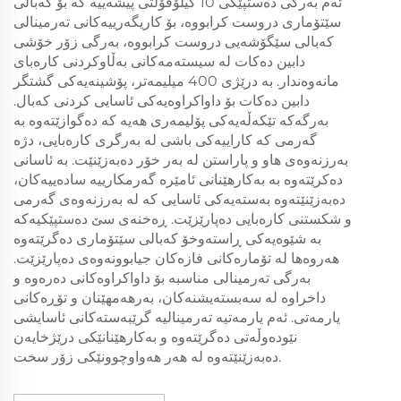
ئەم بەرگی دەستپێکی 10 كیلۆفۆلتی پیشەییە كە بۆ كەبالی
سێتۆماری دروست كرابووە، بۆ كاریگەرییەكانی تەرمینالی
كەبالی سێگۆشەیی دروست كرابووە، بەرگی زۆر خۆشی
دابین دەكات لە سیستەمەكانی بەڵاوكردنی كارەبای
مانەوەندار. بە درێژی 400 میلیمەتر، پۆشینەیەكی گشتگر
دابین دەكات بۆ داواكراوەیەكی ئاسایی كردنی كەبال.
بەرگەكە تێكەڵەیەكی پۆلیمەری هەیە كە دەگوازێتەوە بە
گەرمی كە كاراییەكی باشی لە بەرگری كارەبایی، دژە
بەرزنەوەی هاو و پاراستن لە بەر خۆر دەبەزێنێت. بە ئاسانی
دەكرێتەوە بە بەكارهێنانی ئامێرە گەرمكارییە سادەییەكان،
دەبەزێنێتەوە بەستەیەكی ئاسایی كە لە بەرزنەوەی گەرمی
و شکستنی كارەبایی دەپارێزێت. ڕەخنەی سێ دەستپێكیەكە
بە شێوەیەكی ڕاستەوخۆ كەبالی سێتۆماری دەگرێتەوە
هەروەها لە تۆمارەكانی فازەكان جیابوونەوەی دەپارێزێت.
بەرگی تەرمینالی مناسبە بۆ داواكراوەكانی دەرەوە و
داخراوە لە سەبستەیشنەكان، بەرهەمهێنان و تۆڕەكانی
یارمەتی. ئەم یارمەتیە تەرمینالیە گرێبەستەكانی ئاسایشی
نێودەوڵەتی دەگرێتەوە و بەكارهێنانێكی درێژخایەن
دەبەزێنێتەوە لە هەر هەواوچوونێكی زۆر سخت.