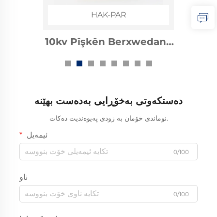
HAK-PAR
10kv Pîşkên Berxwedana
Garmîyê ya Barê
Elektrîkê
دەستکەوتی بەخۆڕایی بەدەست بهێنە
نوماندی خۆمان بە زودی پەیوەندیت دەکات.
ئیمەیل
0/100
ناو
0/100