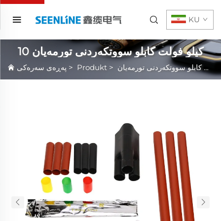
KU
10 كيلو فولت كابلو سووتكه‌ردنى تورمه‌يان
>
Produkt
>
پەڕەی سەرەکی