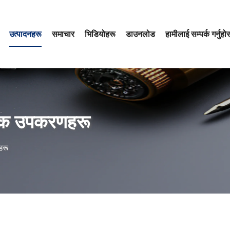
उत्पादनहरू
समाचार
भिडियोहरू
डाउनलोड
हामीलाई सम्पर्क गर्नुहो
ायक उपकरणहरू
हरू