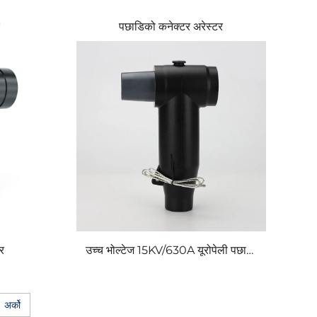
पछाडिको कनेक्टर अरेस्टर
टर
उच्च भोल्टेज 15KV/630A यूरोपेली पछाडि
कनेक्टर सिलिकन इन्सुलेटर 10 रेटेड सहित
अर्को