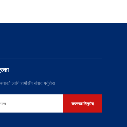
रिका
चनाको लागि हामीसँग संवाद गर्नुहोस
सदस्यता लिनुहोस्