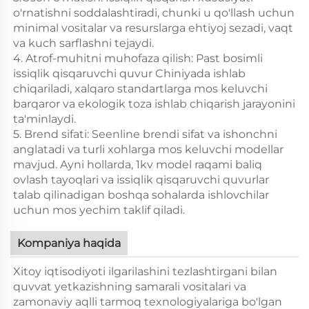
o'rnatishni soddalashtiradi, chunki u qo'llash uchun
minimal vositalar va resurslarga ehtiyoj sezadi, vaqt
va kuch sarflashni tejaydi.
4. Atrof-muhitni muhofaza qilish: Past bosimli
issiqlik qisqaruvchi quvur Chiniyada ishlab
chiqariladi, xalqaro standartlarga mos keluvchi
barqaror va ekologik toza ishlab chiqarish jarayonini
ta'minlaydi.
5. Brend sifati: Seenline brendi sifat va ishonchni
anglatadi va turli xohlarga mos keluvchi modellar
mavjud. Ayni hollarda, 1kv model raqami baliq
ovlash tayoqlari va issiqlik qisqaruvchi quvurlar
talab qilinadigan boshqa sohalarda ishlovchilar
uchun mos yechim taklif qiladi.
Kompaniya haqida
Xitoy iqtisodiyoti ilgarilashini tezlashtirgani bilan
quvvat yetkazishning samarali vositalari va
zamonaviy aqlli tarmoq texnologiyalariga bo'lgan