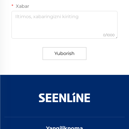
Xabar
0/1000
Yuborish
Yangiliknoma