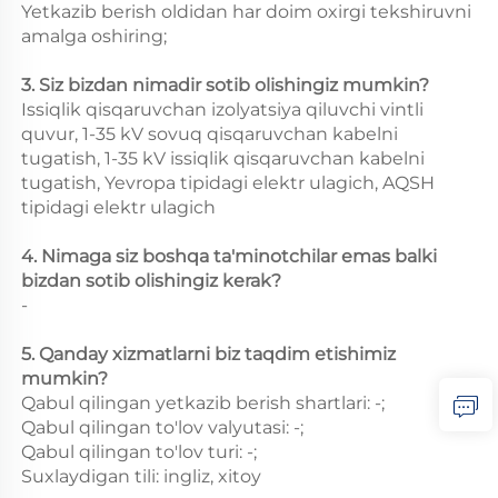
Yetkazib berish oldidan har doim oxirgi tekshiruvni
amalga oshiring;
3. Siz bizdan nimadir sotib olishingiz mumkin?
Issiqlik qisqaruvchan izolyatsiya qiluvchi vintli
quvur, 1-35 kV sovuq qisqaruvchan kabelni
tugatish, 1-35 kV issiqlik qisqaruvchan kabelni
tugatish, Yevropa tipidagi elektr ulagich, AQSH
tipidagi elektr ulagich
4. Nimaga siz boshqa ta'minotchilar emas balki
bizdan sotib olishingiz kerak?
-
5. Qanday xizmatlarni biz taqdim etishimiz
mumkin?
Qabul qilingan yetkazib berish shartlari: -;
Qabul qilingan to'lov valyutasi: -;
Qabul qilingan to'lov turi: -;
Suxlaydigan tili: ingliz, xitoy