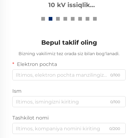
1kv Issiqlikni Qaytaruvchi
Avtobus Quvuri
Bepul taklif oling
Bizning vakilimiz tez orada siz bilan bog'lanadi.
Elektron pochta
0/100
Ism
0/100
Tashkilot nomi
0/200