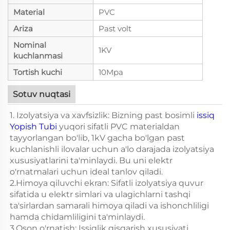
Material
PVC
Ariza
Past volt
Nominal
1KV
kuchlanmasi
Tortish kuchi
10Mpa
Sotuv nuqtasi
1. Izolyatsiya va xavfsizlik: Bizning past bosimli
issiq
Yopish Tubi
yuqori sifatli PVC materialdan
tayyorlangan bo'lib, 1kV gacha bo'lgan past
kuchlanishli ilovalar uchun a'lo darajada izolyatsiya
xususiyatlarini ta'minlaydi. Bu uni elektr
o'rnatmalari uchun ideal tanlov qiladi.
2.Himoya qiluvchi ekran: Sifatli izolyatsiya quvur
sifatida u elektr simlari va ulagichlarni tashqi
ta'sirlardan samarali himoya qiladi va ishonchliligi
hamda chidamliligini ta'minlaydi.
3.Oson o'rnatish: Issiqlik qisqarish xususiyati