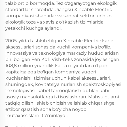
talab ortib bormoqda. Tez o'zgarayotgan ekologik
standartlar sharoitida, Jiangsu Xincable Electric
kompaniyasi shaharlar va sanoat sektori uchun
ekologik toza va xavfsiz o'tkazish tizimlarida
yetakchi kuchga aylandi.
2005-yilda tashkil etilgan Xincable Electric kabel
aksessuarlari sohasida kuchli kompaniya bo'lib,
innovatsiya va texnologiya markaziy hududlaridan
biri bo'lgan Fen Ko'li Vish-teks zonasida joylashgan.
108,8 million yuandlik katta ro'yxatdan o'tgan
kapitalga ega bo'lgan kompaniya yuqori
kuchlanishli tizimlar uchun kabel aksessuarlari,
shuningdek, kovitatsiya nurlanish spektroskopiyasi
texnologiyasi, kabel tarmoqlanish qutilari kabi
asosiy mahsulotlarga ixtisoslashgan. Mahsulotlarni
tadqiq qilish, ishlab chiqish va ishlab chiqarishga
e'tibor qaratish soha bo'yicha noyob
mutaxassislarni ta'minlaydi.