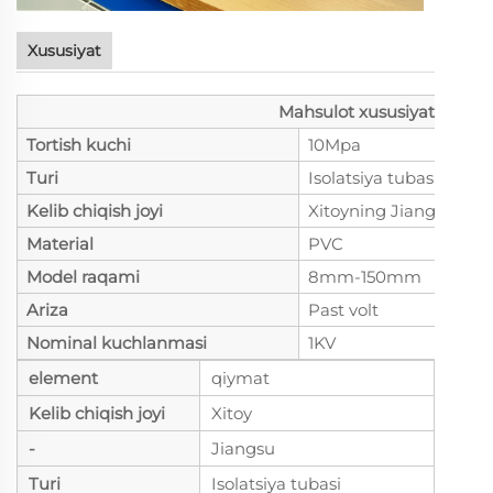
Xususiyat
Mahsulot xususiyatlari
Tortish kuchi
10Mpa
Turi
Isolatsiya tubasi
Kelib chiqish joyi
Xitoyning Jiangsu viloy
Material
PVC
Model raqami
8mm-150mm
Ariza
Past volt
Nominal kuchlanmasi
1KV
element
qiymat
Kelib chiqish joyi
Xitoy
-
Jiangsu
Turi
Isolatsiya tubasi