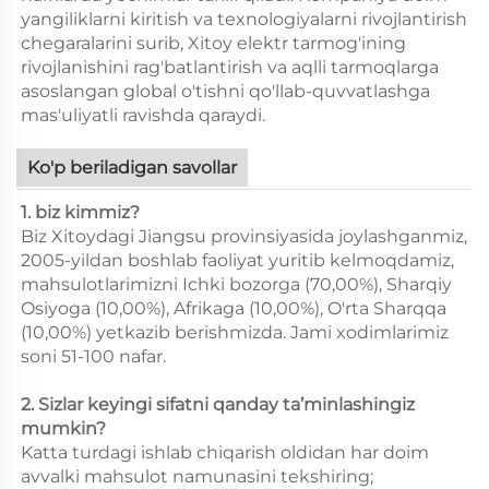
yangiliklarni kiritish va texnologiyalarni rivojlantirish
chegaralarini surib, Xitoy elektr tarmog'ining
rivojlanishini rag'batlantirish va aqlli tarmoqlarga
asoslangan global o'tishni qo'llab-quvvatlashga
mas'uliyatli ravishda qaraydi.
Ko'p beriladigan savollar
1. biz kimmiz?
Biz Xitoydagi Jiangsu provinsiyasida joylashganmiz,
2005-yildan boshlab faoliyat yuritib kelmoqdamiz,
mahsulotlarimizni Ichki bozorga (70,00%), Sharqiy
Osiyoga (10,00%), Afrikaga (10,00%), O'rta Sharqqa
(10,00%) yetkazib berishmizda. Jami xodimlarimiz
soni 51-100 nafar.
2. Sizlar keyingi sifatni qanday ta’minlashingiz
mumkin?
Katta turdagi ishlab chiqarish oldidan har doim
avvalki mahsulot namunasini tekshiring;