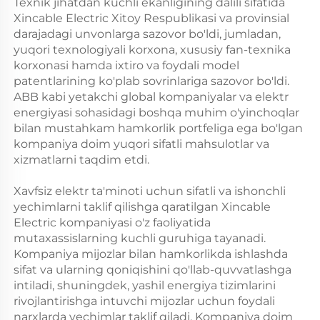
Texnik jihatdan kuchli ekanligining dalili sifatida
Xincable Electric Xitoy Respublikasi va provinsial
darajadagi unvonlarga sazovor bo'ldi, jumladan,
yuqori texnologiyali korxona, xususiy fan-texnika
korxonasi hamda ixtiro va foydali model
patentlarining ko'plab sovrinlariga sazovor bo'ldi.
ABB kabi yetakchi global kompaniyalar va elektr
energiyasi sohasidagi boshqa muhim o'yinchoqlar
bilan mustahkam hamkorlik portfeliga ega bo'lgan
kompaniya doim yuqori sifatli mahsulotlar va
xizmatlarni taqdim etdi.
Xavfsiz elektr ta'minoti uchun sifatli va ishonchli
yechimlarni taklif qilishga qaratilgan Xincable
Electric kompaniyasi o'z faoliyatida
mutaxassislarning kuchli guruhiga tayanadi.
Kompaniya mijozlar bilan hamkorlikda ishlashda
sifat va ularning qoniqishini qo'llab-quvvatlashga
intiladi, shuningdek, yashil energiya tizimlarini
rivojlantirishga intuvchi mijozlar uchun foydali
narxlarda yechimlar taklif qiladi. Kompaniya doim