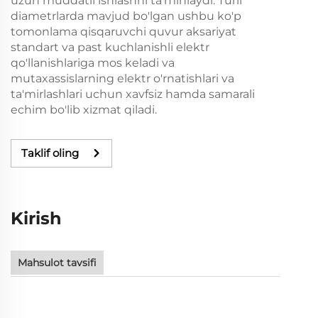
uzun muddatli ishlashni ta'minlaydi. Turli
diametrlarda mavjud bo'lgan ushbu ko'p
tomonlama qisqaruvchi quvur aksariyat
standart va past kuchlanishli elektr
qo'llanishlariga mos keladi va
mutaxassislarning elektr o'rnatishlari va
ta'mirlashlari uchun xavfsiz hamda samarali
echim bo'lib xizmat qiladi.
Taklif oling
Kirish
Mahsulot tavsifi