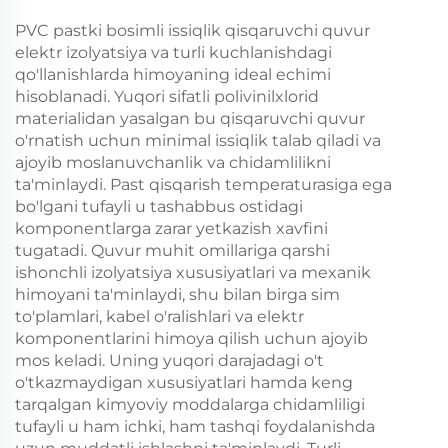
PVC pastki bosimli issiqlik qisqaruvchi quvur
elektr izolyatsiya va turli kuchlanishdagi
qo'llanishlarda himoyaning ideal echimi
hisoblanadi. Yuqori sifatli polivinilxlorid
materialidan yasalgan bu qisqaruvchi quvur
o'rnatish uchun minimal issiqlik talab qiladi va
ajoyib moslanuvchanlik va chidamlilikni
ta'minlaydi. Past qisqarish temperaturasiga ega
bo'lgani tufayli u tashabbus ostidagi
komponentlarga zarar yetkazish xavfini
tugatadi. Quvur muhit omillariga qarshi
ishonchli izolyatsiya xususiyatlari va mexanik
himoyani ta'minlaydi, shu bilan birga sim
to'plamlari, kabel o'ralishlari va elektr
komponentlarini himoya qilish uchun ajoyib
mos keladi. Uning yuqori darajadagi o't
o'tkazmaydigan xususiyatlari hamda keng
tarqalgan kimyoviy moddalarga chidamliligi
tufayli u ham ichki, ham tashqi foydalanishda