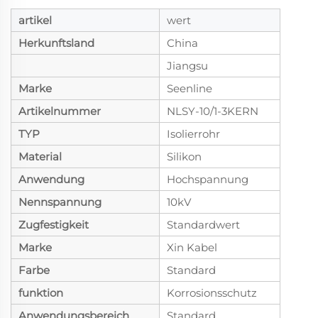
artikel
wert
Herkunftsland
China
Jiangsu
Marke
Seenline
Artikelnummer
NLSY-10/1-3KERN
TYP
Isolierrohr
Material
Silikon
Anwendung
Hochspannung
Nennspannung
10kV
Zugfestigkeit
Standardwert
Marke
Xin Kabel
Farbe
Standard
funktion
Korrosionsschutz
Anwendungsbereich
Standard