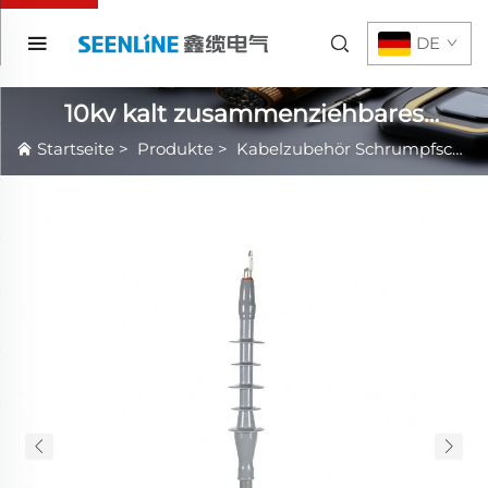
DE
10kv kalt zusammenziehbares
Kabelzubehör
Startseite
>
Produkte
>
Kabelzubehör Schrumpfschlauch Kalt