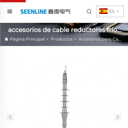
ES
accesorios de cable reductores fríos
de 10kv
Página Principal
>
Productos
>
Accesorios para Cable de Encogimiento en Frío