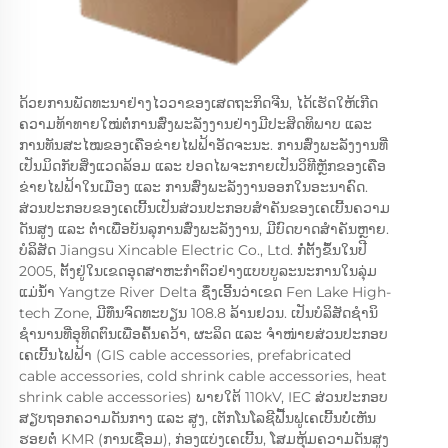
ດ້ວຍການພັດທະນາຢ່າງໄວວາຂອງເສດຖະກິດຈີນ, ໄດ້ເຮັດໃຫ້ເກີດ
ຄວາມທ້າທາຍໃໝ່ຕໍ່ການສົ່ງພະລັງງານຢ່າງມີປະສິດທິພາບ ແລະ 
ການທັນສະໄໝຂອງເຄືອຂ່າຍໄຟຟ້າອັດຈະນະ. ການສົ່ງພະລັງງານທີ່
ເປັນມິດກັບສິ່ງແວດລ້ອມ ແລະ ປອດໄພຈະກາຍເປັນວິທີຫຼັກຂອງເຄືອ
ຂ່າຍໄຟຟ້າໃນເມືອງ ແລະ ການສົ່ງພະລັງງານອອກໃນອະນາຄົດ. 
ສ່ວນປະກອບຂອງເຄເບີ້ນເປັນສ່ວນປະກອບສໍາຄັນຂອງເຄເບີ້ນຄວາມ
ດັນສູງ ແລະ ຕໍ່າເພື່ອບັນລຸການສົ່ງພະລັງງານ, ມີບົດບາດສໍາຄັນຫຼາຍ. 
ບໍລິສັດ Jiangsu Xincable Electric Co., Ltd. ກໍ່ຕັ້ງຂຶ້ນໃນປີ 
2005, ຕັ້ງຢູ່ໃນເຂດອຸດສາຫະກໍາຕົວຢ່າງແບບບູລະນະການໃນລຸ່ມ
ແມ່ນ້ໍາ Yangtze River Delta ຊຶ່ງເອີ້ນວ່າເຂດ Fen Lake High-
tech Zone, ມີທຶນຈົດທະບຽນ 108.8 ລ້ານຢວນ. ເປັນບໍລິສັດຊໍານິ
ຊໍານານທີ່ອຸທິດຕົນເພື່ອຄົ້ນຄວ້າ, ຜະລິດ ແລະ ຈໍາໜ່າຍສ່ວນປະກອບ
ເຄເບີ້ນໄຟຟ້າ (GIS cable accessories, prefabricated 
cable accessories, cold shrink cable accessories, heat 
shrink cable accessories) ພາຍໃຕ້ 110kV, IEC ສ່ວນປະກອບ
ສຽບຖອກຄວາມດັນກາງ ແລະ ສູງ, ເຕັກໂນໂລຊີຟື້ນຟູເຄເບີ້ນບໍ່ເຫັນ
ຮອຍຕໍ່ KMR (ການເຊື່ອມ), ກ່ອງແບ່ງເຄເບີ້ນ, ໂສມຫຸ້ມຄວາມດັນສູງ 