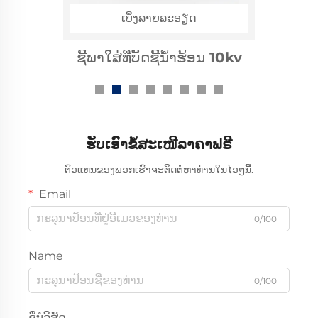
ເບິ່ງລາຍລະອຽດ
ທໍ່ຫົດຮ້ອນ 1kv ສຳລັບລະບົບປ້ອນ
ໄຟຟ້າແບບແທັບ
ຮັບເອົາຂໍ້ສະເໜີລາຄາຟຣີ
ຕົວແທນຂອງພວກເຮົາຈະຕິດຕໍ່ຫາທ່ານໃນໄວໆນີ້.
Email
0/100
Name
0/100
ຊື່ບໍລິສັດ