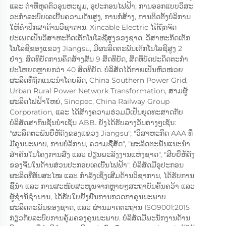
ແລະ ຕໍ່າທີ່ຫຸດຕົວອຸນຫະພູມ, ອຸປະກອນໄຟຟ້າ; ການອອກແບບວິສະ
ວະກໍາລະບົບເຄເບີ້ນຄວາມດັນສູງ, ການກໍ່ສ້າງ, ການຕິດຕັ້ງບໍລິການ
ໃຫ້ຄໍາປຶກສາດ້ານວິຊາການ. Xincable Electric ໄດ້ຖືກຈັດ
ປະເພດເປັນວິສາຫະກິດເຕັກໂນໂລຊີສູງຂອງຊາດ, ວິສາຫະກິດເຕັກ
ໂນໂລຊີຂອງແຂວງ Jiangsu, ມີຜະລິດຕະພັນເຕັກໂນໂລຊີສູງ 2 
ຢ່າງ, ສິດທິບັດການຄິດສ້າງສັນ 9 ສິດທິບັດ, ສິດທິບັດປະດິດຕະກໍາ
ປະໂຫຍດຫຼາຍກວ່າ 40 ສິດທິບັດ. ບໍລິສັດໄດ້ກາຍເປັນຫົວໜ່ວຍ
ຜະລິດທີ່ຖືກແນະນໍາໂດຍລັດ, China Southern Power Grid, 
Urban Rural Power Network Transformation, ສາມຜູ້
ຜະລິດໄຟຟ້າໃຫຍ່, Sinopec, China Railway Group 
Corporation, ແລະ ໄດ້ສ້າງຄວາມຮ່ວມມືເປັນຍຸດທະສາດກັບ
ບໍລິສັດສາກົນຊັ້ນນໍາເຊັ່ນ ABB. ຍັງໄດ້ຮັບລາງວັນຕ່າງໆເຊັ່ນ: 
"ຜະລິດຕະພັນຍີ່ຫໍ້ດັງຂອງແຂວງ Jiangsu", "ວິສາຫະກິດ AAA ທີ່
ມີຄຸນນະພາບ, ການບໍລິການ, ຄວາມຊື່ສັດ", "ຜະລິດຕະພັນແນະນໍາ
ສໍາຄັນໃນໂຄງການສົ່ງ ແລະ ປ່ຽນພະລັງງານແຫ່ງຊາດ", "ສິບຍີ່ຫໍ້ດັງ
ຂອງຈີນໃນດ້ານສ່ວນປະກອບເຄເບີ້ນໄຟຟ້າ". ບໍລິສັດມີອຸປະກອນ
ຜະລິດທີ່ທັນສະໄໝ ແລະ ກໍາລັງເຊິ່ງເສີມດ້ານວິຊາການ, ໄດ້ຮັບການ
ຊີ້ນໍາ ແລະ ການສະໜັບສະໜູນຈາກຫຼາຍໆສະຖາບັນຄົ້ນຄວ້າ ແລະ 
ຜູ້ຊໍານິຊໍານານ, ໄດ້ຮັບໃບຢັ້ງຢືນການກວດກາຄຸນນະພາບ
ຜະລິດຕະພັນຂອງຊາດ, ແລະ ຜ່ານມາດຕະຖານ ISO9001:2015 
ກ່ຽວກັບລະບົບການຄຸ້ມຄອງຄຸນນະພາບ. ບໍລິສັດມີພະນັກງານດ້ານ