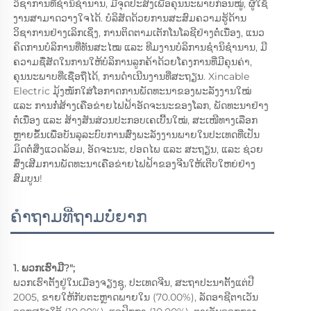
ວິຊາການທີ່ຊໍານິຊໍານານ, ມີຈຸດປະສົງເພື່ອຄຸນນະພາບກ່ອນໝູ່, ຜູ້ໃຊ້
ງານສາມາດວາງໃຈໄດ້. ບໍລິສັດດ້ວຍການສະສົມຄວາມຮູ້ດ້ານ
ວິຊາການຢ່າງເລິກເຊິ່ງ, ການຕິດຕາມເຕັກໂນໂລຊີຢ່າງຕໍ່ເນື່ອງ, ແນວ
ຄິດການບໍລິການທີ່ທັນສະໄໝ ແລະ ທີມງານບໍລິການຊໍານິຊໍານານ, ມີ
ຄວາມຊື່ສັດໃນການໃຫ້ບໍລິການລູກຄ້າດ້ວຍໂຄງການທີ່ມີຄຸນຄ່າ, 
ຄຸນນະພາບທີ່ເຊື່ອຖືໄດ້, ການດໍາເນີນງານທີ່ສະຖຽນ. Xincable 
Electric ມຸ້ງໜັກໃສ່ໂອກາດການພັດທະນາຂອງພະລັງງານໃໝ່ 
ແລະ ການກໍ່ສ້າງເຄືອຂ່າຍໄຟຟ້າອັດຈະນະຂອງໂລກ, ພັດທະນາຢ່າງ
ຕໍ່ເນື່ອງ ແລະ ສ້າງສັນສ່ວນປະກອບເຄເບີ້ນໃໝ່, ສະເໜີທາງເລືອກ
ຫຼາຍຂຶ້ນເພື່ອບັນລຸລະບົບການສົ່ງພະລັງງານພາຍໃນປະເທດທີ່ເປັນ
ມິດຕໍ່ສິ່ງແວດລ້ອມ, ອັດຈະນະ, ປອດໄພ ແລະ ສະຖຽນ, ແລະ ຊ່ວຍ
ສົ່ງເສີມການພັດທະນາເຄືອຂ່າຍໄຟຟ້າຂອງຈີນໃຫ້ເຕີບໃຫຍ່ຢ່າງ
ສົມບູນ! 
ຄຳຖາມທີ່ຖາມບໍ່ຍາກ
1. ພວກເຮົາມີ?"; 
ພວກເຮົາຕັ້ງຢູ່ໃນເມືອງຈຽງຊູ, ປະເທດຈີນ, ສະຖາປະນາຕັ້ງແຕ່ປີ 
2005, ຂາຍໃຫ້ກັບຕະຫຼາດພາຍໃນ (70.00%), ລັດອາຊີຕາເວັນ