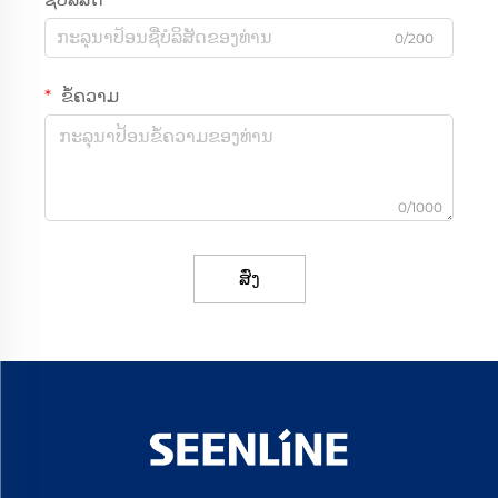
0/200
ຂໍ້ຄວາມ
0/1000
ສົ່ງ