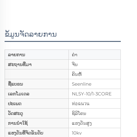
ຂໍ້ມູນຈັດລາຍການ
ລາຍການ
ຄ່າ
ສະຖານທີ່ມາ
ຈີນ
ຄິນຫໍ້
ຊື່ແບຣນ
Seenline
ເລກໂມເດລ
NLSY-10/1-3CORE
ປະເພດ
ท่อฉนวน
ວັດສະດຸ
ຊິລິໂຄນ
ການນຳໃຊ້
ແຮງດັນສູງ
ແຮງດັນທີ່ຈັດອັນດັບ
10kv