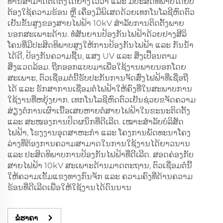
ທ່ານສາມາດຕິດຕັ້ງໄດ້ຢ່າງໄວວາ ແລະ ມີປະສິດທິພາບໂດຍບໍ່
ຕ້ອງໃຊ້ຄວາມຮ້ອນ ຫຼື ເຄື່ອງມືພິເສດດ້ວຍເທກໂນໂລຊີຫົດຕົວ
ເຢັນຂັ້ນສູງຂອງສາຍໄຟຟ້າ 10kV ສໍາລັບການຕິດຕັ້ງພາຍ
ນອກສະເພາະດ້ານ. ທໍ່ສັນຍານປ້ອງກັນໄຟຟ້າດ້ວຍຢາງສີລິ
ໂຄນທີ່ມີປະສິດທິພາບສູງໃຫ້ການປ້ອງກັນໄຟຟ້າ ແລະ ກັນນ້ໍາ
ໄດ້ດີ, ປ້ອງກັນຄວາມຊື້ນ, ແສງ UV ແລະ ສິ່ງເປື້ອນຕາມ
ສິ່ງແວດລ້ອມ. ຖືກອອກແບບມາເພື່ອໃຊ້ງານພາຍນອກໂດຍ
ສະເພາະ, ຕົວເຊື່ອມຕໍ່ນີ້ຮັບປະກັນການຈັດສົ່ງໄຟຟ້າທີ່ເຊື່ອຖື
ໄດ້ ແລະ ຮັກສາການເຊື່ອມຕໍ່ໄຟຟ້າໃຫ້ຄົງທີ່ໃນສະພາບການ
ໃຊ້ງານທີ່ຫຍຸ້ງຍາກ. ເທກໂນໂລຊີຫົດຕົວເຢັນຊ່ວຍຂຈັດຄວາມ
ສ່ຽງຕໍ່ການເຜົາເນື້ອເສຍຫາຍຕໍ່ສາຍໄຟຟ້າໃນຂະນະຕິດຕັ້ງ
ແລະ ສະໜອງການປິດຜນຶກທີ່ດີເລີດ. ເໝາະສໍາລັບບໍລິສັດ
ໄຟຟ້າ, ໂຮງງານອຸດສາຫະກໍາ ແລະ ໂຄງການພັດທະນາໂຄງ
ລ່າງທີ່ຕ້ອງການຄວາມສາມາດໃນການໃຊ້ງານໄດ້ຍາວນານ
ແລະ ປະສິດທິພາບການປ້ອງກັນໄຟຟ້າທີ່ດີເລີດ. ສອດຄ່ອງກັບ
ສາຍໄຟຟ້າ 10kV ສະເພາະດ້ານມາດຕະຖານ, ຕົວເຊື່ອມຕໍ່ນີ້
ໃຫ້ຄວາມເຂັ້ມແຂງທາງກົນຈັກ ແລະ ຄວາມຄົງທີ່ດ້ານຄວາມ
ຮ້ອນທີ່ດີເລີດເພື່ອໃຫ້ໃຊ້ງານໄດ້ດົນນານ
ຂໍຮາຄາ