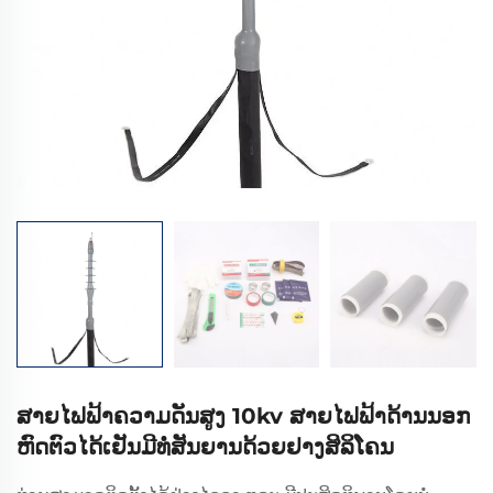
ສາຍໄຟຟ້າຄວາມດັນສູງ 10kv ສາຍໄຟຟ້າດ້ານນອກ
ຫົດຕົວໄດ້ເຢັນມີທໍ່ສັນຍານດ້ວຍຢາງສິລິໂຄນ