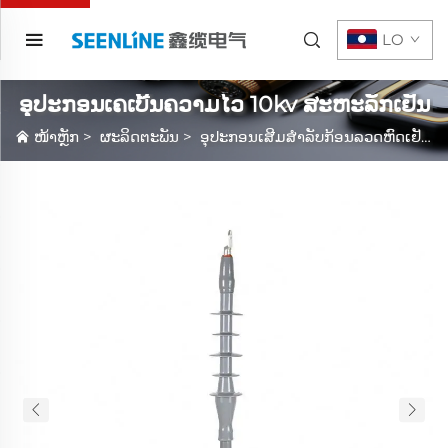
LO
ອຸປະກອນເຄເບີ້ນຄວາມໄວ 10kv ສະຫະລັກເຢັນ
ໜ້າຫຼັກ
>
ຜະລິດຕະພັນ
>
ອຸປະກອນເສີມສໍາລັບກ້ອນລວດຫົດເຢັນ