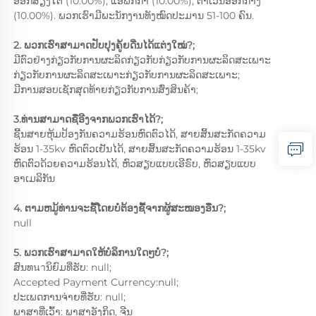
ອອກສຽງໃຕ້ (10.00%), ແອຟິກກາ (10.00%), ຕາເວັນອອກກາງ 
(10.00%). ພວກເຮົາມີພະນັກງານທັງໝົດປະມານ 51-100 ຄົນ. 
2. ພວກເຮົາສາມາດປັບປຸງຄູ່້ຍດີ່ນໄດ້ແຕ່ງໃໝ່?; 
ມີຕົວຢ່າງກ່ຽວກັບການຜະລິດກ່ຽວກັບກ່ຽວກັບການຜະລິດສະເພາະ
ກ່ຽວກັບການຜະລິດສະເພາະກ່ຽວກັບການຜະລິດສະເພາະ;   
ມີການສອບເຊັກສຸດທ້າຍກ່ຽວກັບການສົ່ງສິນຄ້າ;   
3.ທ່ານສາມາດຊື່ອີງຈາກພວກເຮົາໄດ້?; 
ຊີ້ນສາຍຫຸ້ມປ້ອງກັນຄວາມຮ້ອນຫົດຕົວໄດ້, ສາຍສິ້ນສະກັດຄວາມ
ຮ້ອນ 1-35kv ຫົດຕົວເຢັນໄດ້, ສາຍສິ້ນສະກັດຄວາມຮ້ອນ 1-35kv 
ຫົດຕົວດ້ວຍຄວາມຮ້ອນໄດ້, ຫົວສຽບແບບເອີຣົບ, ຫົວສຽບແບບ
ອາເມລິກັນ 
4. ຕາມຫມູ້ທ່ານຈະຊື້ໂດຍບໍ່ຕ້ອງຊື້ຈາກຜູ້ສະໜອງອື່ນ?; 
null 
5. ພວກເຮົາສາມາດໃຫ້ບໍລິການໃດໆບໍ່?; 
ສົນທนาນິຍົມທີ່ຮັບ: null; 
Accepted Payment Currency:null; 
ປະເພດການຈ່າຍທີ່ຮັບ: null; 
ພາສາທີ່ເວົ້າ: ພາສາອັງກິດ, ຈີນ 