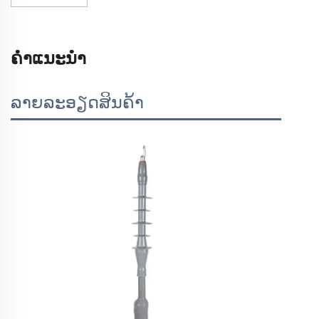
ຄຳແນະນຳ
ລາຍລະອຽດສິນຄ້າ