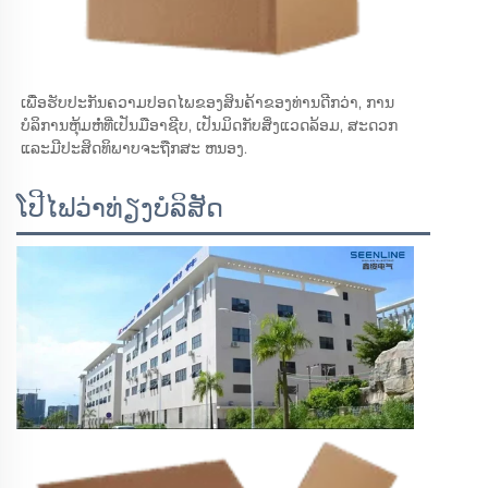
ເພື່ອຮັບປະກັນຄວາມປອດໄພຂອງສິນຄ້າຂອງທ່ານດີກວ່າ, ການ
ບໍລິການຫຸ້ມຫໍ່ທີ່ເປັນມືອາຊີບ, ເປັນມິດກັບສິ່ງແວດລ້ອມ, ສະດວກ
ແລະມີປະສິດທິພາບຈະຖືກສະ ຫນອງ. 
ໂປີໄຟວ່າທ່ຽງບໍລິສັດ