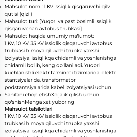
Mahsulot nomi: 1 KV issiqlik qisqaruvchi qilv
qutisi (qizil)
Mahsulot turi: [Yuqori va past bosimli issiqlik
qisqaruvchan avtobus trubkasi]
Mahsulot haqida umumiy ma'lumot:
1 KV, 10 KV, 35 KV issiqlik qisqaruvchi avtobus
trubkasi himoya qiluvchi trubka yaxshi
izolyatsiya, issiqlikqa chidamli va yoshlanishga
chidamli bo'lib, keng qo'llaniladi. Yuqori
kuchlanishli elektr ta'minoti tizimlarida, elektr
stantsiyalarida, transformator
podstantsiyalarida kabel izolyatsiyasi uchun
Sahifani chop etishXo'jalik qilish uchun
qo'shishMenga xat yuboring
Mahsulot tafsilotlari
1 KV, 10 KV, 35 KV issiqlik qisqaruvchi avtobus
trubkasi himoya qiluvchi trubka yaxshi
izolyatsiya, issiqlikqa chidamli va yoshlanishga