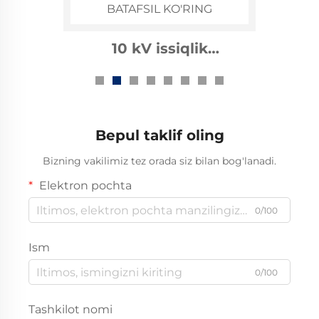
BATAFSIL KO'RING
1kv Issiqlikni Qaytaruvchi
Avtobus Quvuri
Bepul taklif oling
Bizning vakilimiz tez orada siz bilan bog'lanadi.
Elektron pochta
0/100
Ism
0/100
Tashkilot nomi