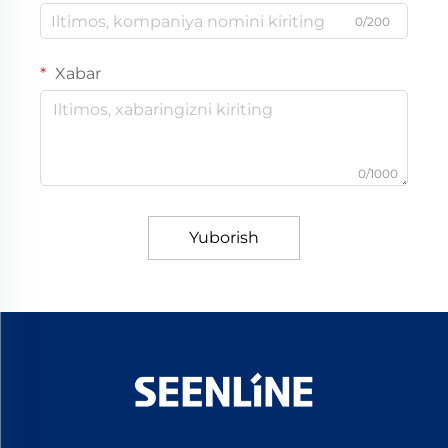
0/200
Xabar
0/1000
Yuborish