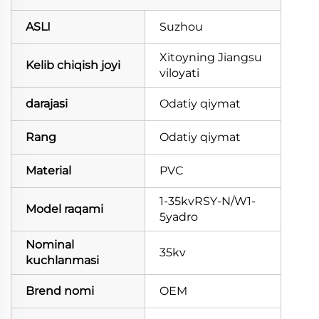
ASLI
Suzhou
Xitoyning Jiangsu
Kelib chiqish joyi
viloyati
darajasi
Odatiy qiymat
Rang
Odatiy qiymat
Material
PVC
1-35kvRSY-N/W1-
Model raqami
5yadro
Nominal
35kv
kuchlanmasi
Brend nomi
OEM