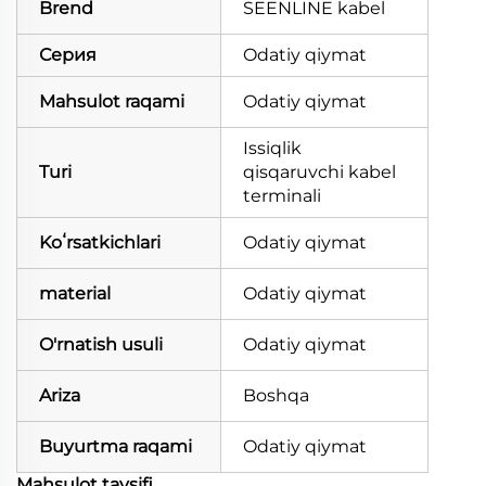
Brend
SEENLINE kabel
Серия
Odatiy qiymat
Mahsulot raqami
Odatiy qiymat
Issiqlik
Turi
qisqaruvchi kabel
terminali
Koʻrsatkichlari
Odatiy qiymat
material
Odatiy qiymat
O'rnatish usuli
Odatiy qiymat
Ariza
Boshqa
Buyurtma raqami
Odatiy qiymat
Mahsulot tavsifi