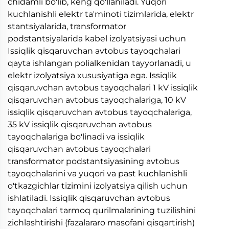
chidamli bo'lib, keng qo'llaniladi. Yuqori
kuchlanishli elektr ta'minoti tizimlarida, elektr
stantsiyalarida, transformator
podstantsiyalarida kabel izolyatsiyasi uchun
Issiqlik qisqaruvchan avtobus tayoqchalari
qayta ishlangan polialkenidan tayyorlanadi, u
elektr izolyatsiya xususiyatiga ega. Issiqlik
qisqaruvchan avtobus tayoqchalari 1 kV issiqlik
qisqaruvchan avtobus tayoqchalariga, 10 kV
issiqlik qisqaruvchan avtobus tayoqchalariga,
35 kV issiqlik qisqaruvchan avtobus
tayoqchalariga bo'linadi va issiqlik
qisqaruvchan avtobus tayoqchalari
transformator podstantsiyasining avtobus
tayoqchalarini va yuqori va past kuchlanishli
o'tkazgichlar tizimini izolyatsiya qilish uchun
ishlatiladi. Issiqlik qisqaruvchan avtobus
tayoqchalari tarmoq qurilmalarining tuzilishini
zichlashtirishi (fazalararo masofani qisqartirish)